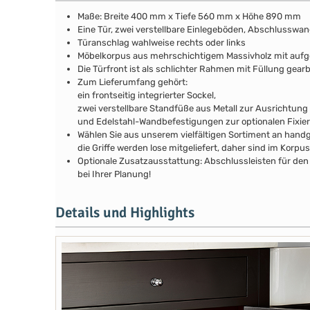
Maße: Breite 400 mm x Tiefe 560 mm x Höhe 890 mm
Eine Tür, zwei verstellbare Einlegeböden, Abschlusswa
Türanschlag wahlweise rechts oder links
Möbelkorpus aus mehrschichtigem Massivholz mit au
Die Türfront ist als schlichter Rahmen mit Füllung gear
Zum Lieferumfang gehört:
ein frontseitig integrierter Sockel,
zwei verstellbare Standfüße aus Metall zur Ausrichtung
und Edelstahl-Wandbefestigungen zur optionalen Fixie
Wählen Sie aus unserem vielfältigen Sortiment an handg
die Griffe werden lose mitgeliefert, daher sind im Kor
Optionale Zusatzausstattung: Abschlussleisten für den 
bei Ihrer Planung!
Details und Highlights