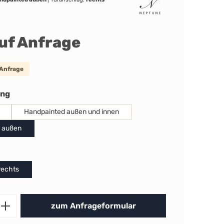
auf Anfrage
 Anfrage
auswählen
ung
Handpainted außen und innen
 außen
uswählen
rechts
Produkt Anzahl: Gib den gewünschten 
zum Anfrageformular