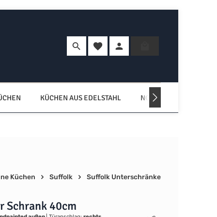
Du hast 0 Produkte auf dem Merkzette
Warenkorb enth
KÜCHEN
KÜCHEN AUS EDELSTAHL
NORDISCHE KÜCHEN
ne Küchen
Suffolk
Suffolk Unterschränke
r Schrank 40cm
ndpainted außen
|
Türanschlag:
rechts