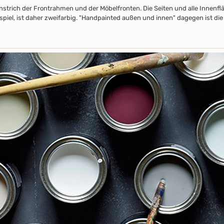
nstrich der Frontrahmen und der Möbelfronten. Die Seiten und alle Innenflä
piel, ist daher zweifarbig. "Handpainted außen und innen" dagegen ist die