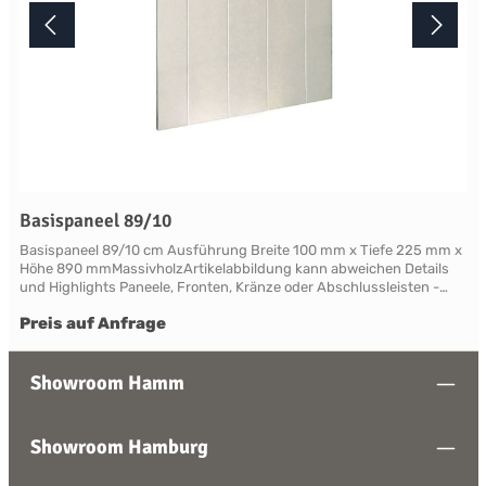
Basispaneel 89/10
Basispaneel 89/10 cm Ausführung Breite 100 mm x Tiefe 225 mm x
Höhe 890 mmMassivholzArtikelabbildung kann abweichen Details
und Highlights Paneele, Fronten, Kränze oder Abschlussleisten -
alles für Ihre LandhauskücheSuffolk - große Vielfalt an Schrank-
Preis auf Anfrage
Modellen mit variablen Ausstattungen und DimensionenNahezu
grenzenlose Möglichkeiten der Individualisierung; vom Handpainted
Service über Griffe bis zu Maßlösungen Farben und Handpainting
Service Die Palette der eleganten, handwerklichen Lackfarben von
Showroom Hamm
Neptune ist so konzipiert, dass sie perfekt harmonisch
zusammenwirken und Sie die Freiheit haben, jede Farbe zu
mischen. Jedes Möbelstück von Neptune kann in Ihrem
Showroom Hamburg
Wunschfarbton aus der Neptune Farbkollektion gestrichen werden -
entdecken Sie Ihre Lieblingsfarbe! Das besondere stellt hierbei die