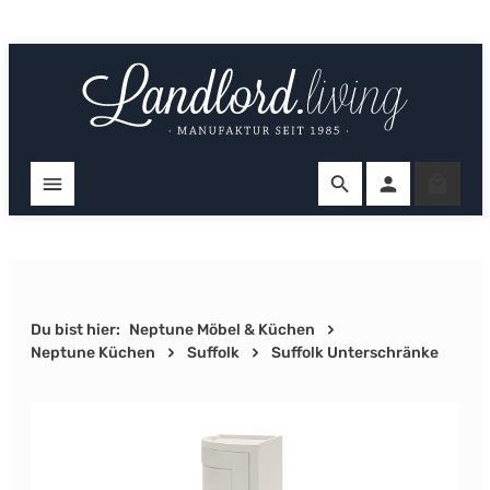
Zum Hauptinhalt springen
Ware
Du bist hier:
Neptune Möbel & Küchen
Neptune Küchen
Suffolk
Suffolk Unterschränke
Bildergalerie überspringen