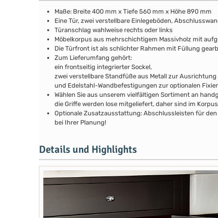
Maße: Breite 400 mm x Tiefe 560 mm x Höhe 890 mm
Eine Tür, zwei verstellbare Einlegeböden, Abschlusswa
Türanschlag wahlweise rechts oder links
Möbelkorpus aus mehrschichtigem Massivholz mit au
Die Türfront ist als schlichter Rahmen mit Füllung gear
Zum Lieferumfang gehört:
ein frontseitig integrierter Sockel,
zwei verstellbare Standfüße aus Metall zur Ausrichtung
und Edelstahl-Wandbefestigungen zur optionalen Fixie
Wählen Sie aus unserem vielfältigen Sortiment an handg
die Griffe werden lose mitgeliefert, daher sind im Kor
Optionale Zusatzausstattung: Abschlussleisten für den 
bei Ihrer Planung!
Details und Highlights