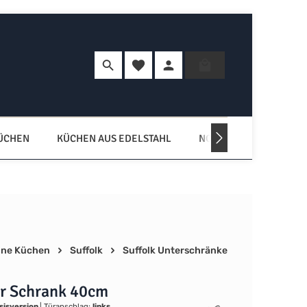
Du hast 0 Produkte auf dem Merkzette
Warenkorb enth
KÜCHEN
KÜCHEN AUS EDELSTAHL
NORDISCHE KÜCHEN
ne Küchen
Suffolk
Suffolk Unterschränke
r Schrank 40cm
sisversion
|
Türanschlag:
links