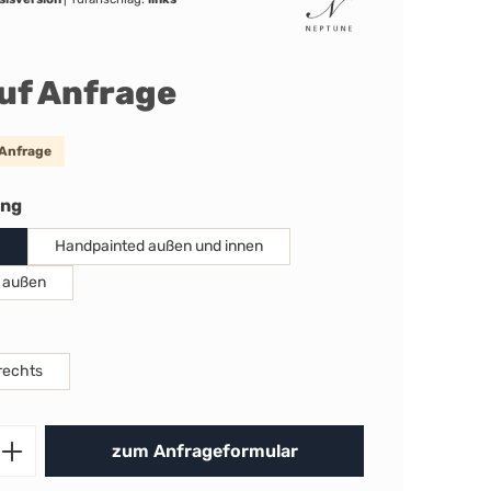
auf Anfrage
 Anfrage
auswählen
ung
Handpainted außen und innen
 außen
uswählen
rechts
Produkt Anzahl: Gib den gewünschten 
zum Anfrageformular