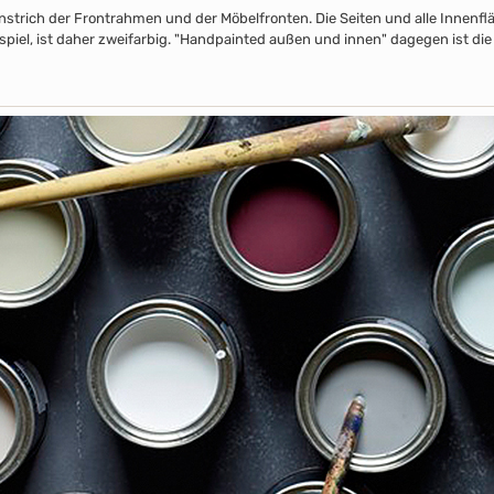
nstrich der Frontrahmen und der Möbelfronten. Die Seiten und alle Innenflä
piel, ist daher zweifarbig. "Handpainted außen und innen" dagegen ist die