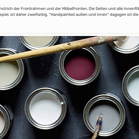
nstrich der Frontrahmen und der Möbelfronten. Die Seiten und alle Innenflä
piel, ist daher zweifarbig. "Handpainted außen und innen" dagegen ist die