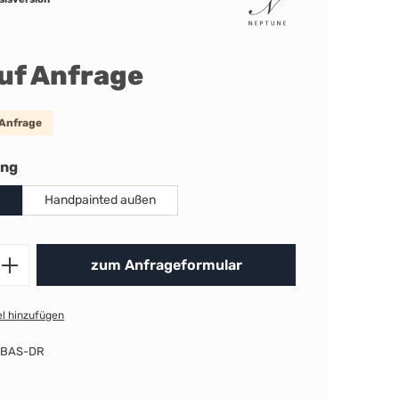
auf Anfrage
 Anfrage
auswählen
ung
Handpainted außen
Produkt Anzahl: Gib den gewünschten 
zum Anfrageformular
l hinzufügen
-BAS-DR