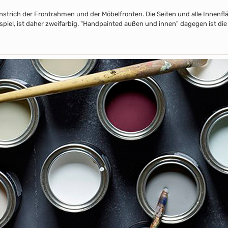
nstrich der Frontrahmen und der Möbelfronten. Die Seiten und alle Innenflä
piel, ist daher zweifarbig. "Handpainted außen und innen" dagegen ist die