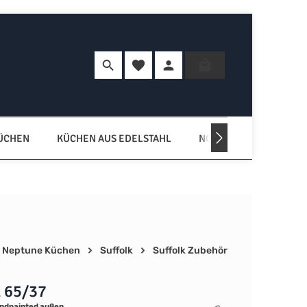
Du hast 0 Produkte auf dem Merkzette
Warenkorb enth
KÜCHEN
KÜCHEN AUS EDELSTAHL
NORDISCHE KÜCHEN
Neptune Küchen
Suffolk
Suffolk Zubehör
 65/37
ndpainted außen