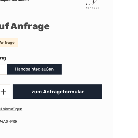
auf Anfrage
 Anfrage
auswählen
ung
Handpainted außen
Produkt Anzahl: Gib den gewünschten 
zum Anfrageformular
l hinzufügen
-WAS-PSE