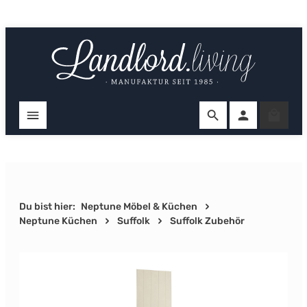
Zum Hauptinhalt springen
Ware
Du bist hier:
Neptune Möbel & Küchen
Neptune Küchen
Suffolk
Suffolk Zubehör
Bildergalerie überspringen