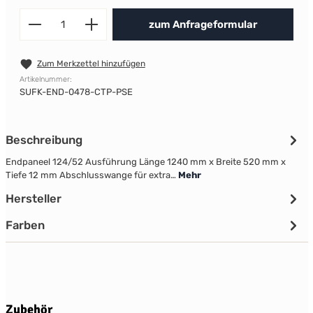
Produkt Anzahl: Gib den gewünscht
zum Anfrageformular
Zum Merkzettel hinzufügen
Artikelnummer:
SUFK-END-0478-CTP-PSE
Beschreibung
Endpaneel 124/52 Ausführung Länge 1240 mm x Breite 520 mm x
Tiefe 12 mm Abschlusswange für extra…
Mehr
Hersteller
Farben
Produktgalerie überspringen
Zubehör