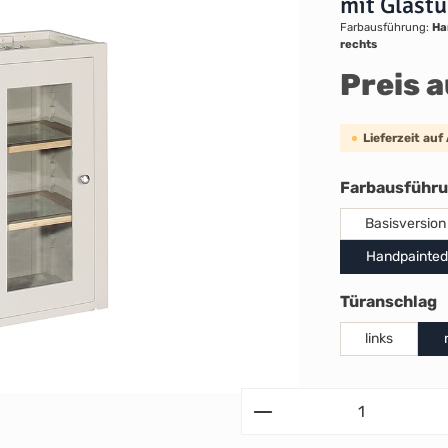
mit Glast
Farbausführung:
Ha
rechts
Preis 
Lieferzeit auf
Farbausführ
Basisversion
Handpainted
a
Türanschlag
links