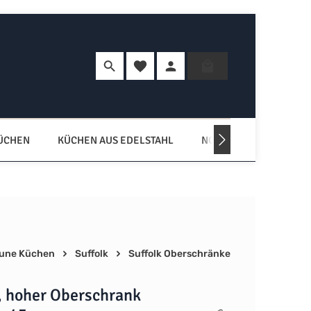
Du hast 0 Produkte auf dem Merkzette
Warenkorb enth
KÜCHEN
KÜCHEN AUS EDELSTAHL
NORDISCHE KÜCHEN
une Küchen
Suffolk
Suffolk Oberschränke
, hoher Oberschrank