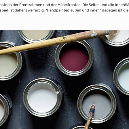
nstrich der Frontrahmen und der Möbelfronten. Die Seiten und alle Innenflä
piel, ist daher zweifarbig. "Handpainted außen und innen" dagegen ist die