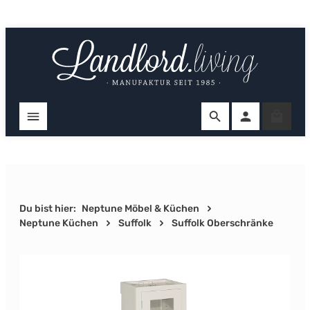
Zum Hauptinhalt springen
Ware
Du bist hier:
Neptune Möbel & Küchen
Neptune Küchen
Suffolk
Suffolk Oberschränke
Bildergalerie überspringen