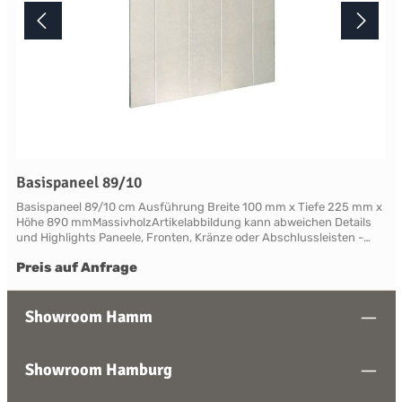
Basispaneel 89/10
Basispaneel 89/10 cm Ausführung Breite 100 mm x Tiefe 225 mm x
Höhe 890 mmMassivholzArtikelabbildung kann abweichen Details
und Highlights Paneele, Fronten, Kränze oder Abschlussleisten -
alles für Ihre LandhauskücheSuffolk - große Vielfalt an Schrank-
Preis auf Anfrage
Modellen mit variablen Ausstattungen und DimensionenNahezu
grenzenlose Möglichkeiten der Individualisierung; vom Handpainted
Service über Griffe bis zu Maßlösungen Farben und Handpainting
Service Die Palette der eleganten, handwerklichen Lackfarben von
Showroom Hamm
Neptune ist so konzipiert, dass sie perfekt harmonisch
zusammenwirken und Sie die Freiheit haben, jede Farbe zu
mischen. Jedes Möbelstück von Neptune kann in Ihrem
Showroom Hamburg
Wunschfarbton aus der Neptune Farbkollektion gestrichen werden -
entdecken Sie Ihre Lieblingsfarbe! Das besondere stellt hierbei die