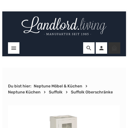
Zum Hauptinhalt springen
Ware
Du bist hier:
Neptune Möbel & Küchen
Neptune Küchen
Suffolk
Suffolk Oberschränke
Bildergalerie überspringen