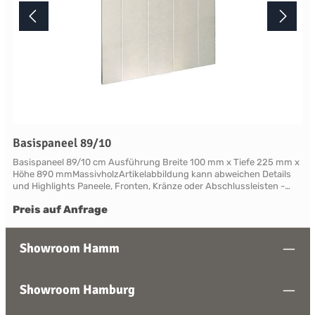
Basispaneel 89/10
Basispaneel 89/10 cm Ausführung Breite 100 mm x Tiefe 225 mm x
Höhe 890 mmMassivholzArtikelabbildung kann abweichen Details
und Highlights Paneele, Fronten, Kränze oder Abschlussleisten -
alles für Ihre LandhauskücheSuffolk - große Vielfalt an Schrank-
Preis auf Anfrage
Modellen mit variablen Ausstattungen und DimensionenNahezu
grenzenlose Möglichkeiten der Individualisierung; vom Handpainted
Service über Griffe bis zu Maßlösungen Farben und Handpainting
Service Die Palette der eleganten, handwerklichen Lackfarben von
Showroom Hamm
Neptune ist so konzipiert, dass sie perfekt harmonisch
zusammenwirken und Sie die Freiheit haben, jede Farbe zu
mischen. Jedes Möbelstück von Neptune kann in Ihrem
Showroom Hamburg
Wunschfarbton aus der Neptune Farbkollektion gestrichen werden -
entdecken Sie Ihre Lieblingsfarbe! Das besondere stellt hierbei die