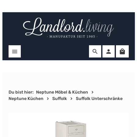
Zum Hauptinhalt springen
Ware
Du bist hier:
Neptune Möbel & Küchen
Neptune Küchen
Suffolk
Suffolk Unterschränke
Bildergalerie überspringen