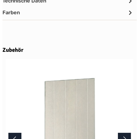
Technische Daten
Farben
Produktgalerie überspringen
Zubehör