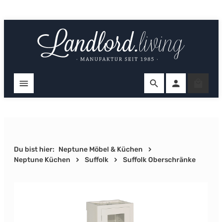
Zum Hauptinhalt springen
Ware
Du bist hier:
Neptune Möbel & Küchen
Neptune Küchen
Suffolk
Suffolk Oberschränke
Bildergalerie überspringen