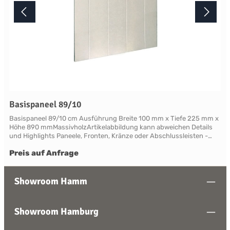
Basispaneel 89/10
Basispaneel 89/10 cm Ausführung Breite 100 mm x Tiefe 225 mm x
Höhe 890 mmMassivholzArtikelabbildung kann abweichen Details
und Highlights Paneele, Fronten, Kränze oder Abschlussleisten -
alles für Ihre LandhauskücheSuffolk - große Vielfalt an Schrank-
Preis auf Anfrage
Modellen mit variablen Ausstattungen und DimensionenNahezu
grenzenlose Möglichkeiten der Individualisierung; vom Handpainted
Service über Griffe bis zu Maßlösungen Farben und Handpainting
Service Die Palette der eleganten, handwerklichen Lackfarben von
Showroom Hamm
Neptune ist so konzipiert, dass sie perfekt harmonisch
zusammenwirken und Sie die Freiheit haben, jede Farbe zu
mischen. Jedes Möbelstück von Neptune kann in Ihrem
Showroom Hamburg
Wunschfarbton aus der Neptune Farbkollektion gestrichen werden -
entdecken Sie Ihre Lieblingsfarbe! Das besondere stellt hierbei die