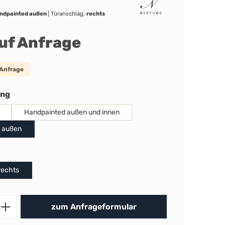
ndpainted außen
|
Türanschlag:
rechts
auf Anfrage
 Anfrage
auswählen
ung
Handpainted außen und innen
 außen
uswählen
rechts
Produkt Anzahl: Gib den gewünschten 
zum Anfrageformular