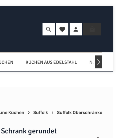
Du hast 0 Produkte auf dem Merkzette
Warenkorb enth
KÜCHEN
KÜCHEN AUS EDELSTAHL
NORDISCHE KÜCHEN
une Küchen
Suffolk
Suffolk Oberschränke
r Schrank gerundet