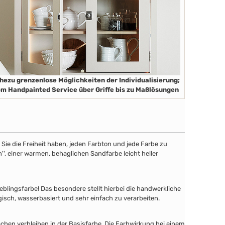
hezu grenzenlose Möglichkeiten der Individualisierung;
m Handpainted Service über Griffe bis zu Maßlösungen
ie die Freiheit haben, jeden Farbton und jede Farbe zu
'', einer warmen, behaglichen Sandfarbe leicht heller
lingsfarbe! Das besondere stellt hierbei die handwerkliche
gisch, wasserbasiert und sehr einfach zu verarbeiten.
chen verbleiben in der Basisfarbe. Die Farbwirkung bei einem