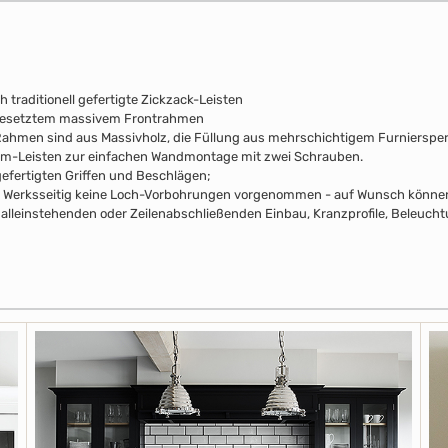
 traditionell gefertigte Zickzack-Leisten
fgesetztem massivem Frontrahmen
e Rahmen sind aus Massivholz, die Füllung aus mehrschichtigem Furniersperr
mm-Leisten zur einfachen Wandmontage mit zwei Schrauben.
efertigten Griffen und Beschlägen;
pus Werksseitig keine Loch-Vorbohrungen vorgenommen - auf Wunsch können 
alleinstehenden oder Zeilenabschließenden Einbau, Kranzprofile, Beleuchtu