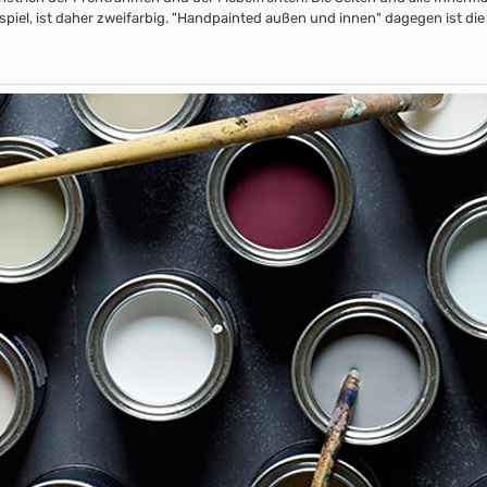
piel, ist daher zweifarbig. "Handpainted außen und innen" dagegen ist die