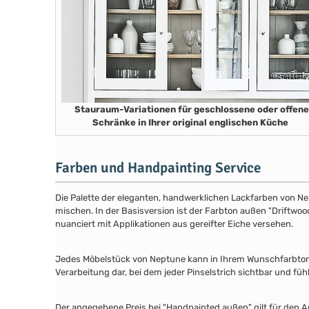
Stauraum-Variationen für geschlossene oder offene
Schränke in Ihrer original englischen Küche
Farben und Handpainting Service
Die Palette der eleganten, handwerklichen Lackfarben von Ne
mischen. In der Basisversion ist der Farbton außen "Driftwood
nuanciert mit Applikationen aus gereifter Eiche versehen.
Jedes Möbelstück von Neptune kann in Ihrem Wunschfarbton au
Verarbeitung dar, bei dem jeder Pinselstrich sichtbar und füh
Der angegebene Preis bei "Handpainted außen" gilt für den A