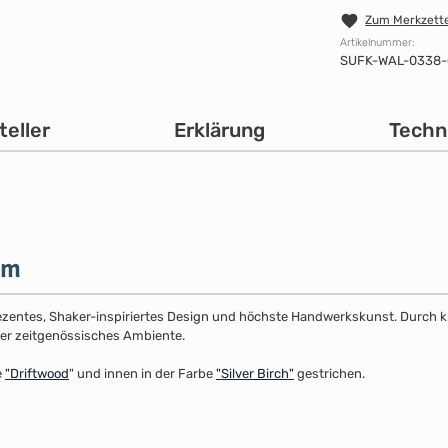
Zum Merkzette
Artikelnummer:
SUFK-WAL-0338
teller
Erklärung
Techn
cm
dezentes, Shaker-inspiriertes Design und höchste Handwerkskunst. Durch klar
 oder zeitgenössisches Ambiente.
e
"
Driftwood
" und innen in der Farbe
"Silver Birch"
gestrichen.