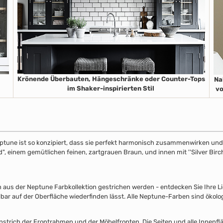
Krönende Überbauten, Hängeschränke oder Counter-Tops
Na
im Shaker-inspirierten Stil
vo
ptune ist so konzipiert, dass sie perfekt harmonisch zusammenwirken und S
", einem gemütlichen feinen, zartgrauen Braun, und innen mit ''Silver Birch
s der Neptune Farbkollektion gestrichen werden - entdecken Sie Ihre Lieb
lbar auf der Oberfläche wiederfinden lässt. Alle Neptune-Farben sind ökolo
nstrich der Frontrahmen und der Möbelfronten. Die Seiten und alle Innenflä