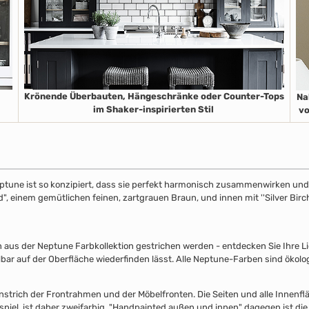
Krönende Überbauten, Hängeschränke oder Counter-Tops
Na
im Shaker-inspirierten Stil
vo
ptune ist so konzipiert, dass sie perfekt harmonisch zusammenwirken und S
", einem gemütlichen feinen, zartgrauen Braun, und innen mit ''Silver Birch
s der Neptune Farbkollektion gestrichen werden - entdecken Sie Ihre Lieb
lbar auf der Oberfläche wiederfinden lässt. Alle Neptune-Farben sind ökolo
nstrich der Frontrahmen und der Möbelfronten. Die Seiten und alle Innenflä
piel, ist daher zweifarbig. "Handpainted außen und innen" dagegen ist die