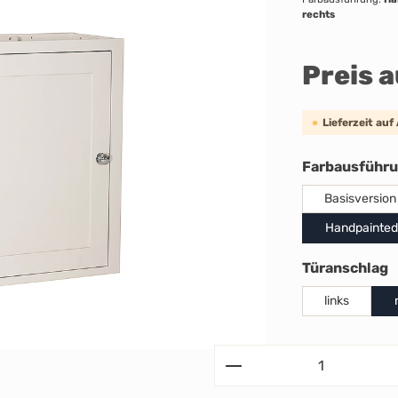
rechts
Preis 
Lieferzeit auf
Farbausführ
Basisversion
Handpainted
a
Türanschlag
links