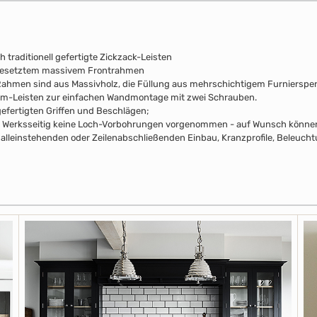
 traditionell gefertigte Zickzack-Leisten
fgesetztem massivem Frontrahmen
e Rahmen sind aus Massivholz, die Füllung aus mehrschichtigem Furniersperr
mm-Leisten zur einfachen Wandmontage mit zwei Schrauben.
efertigten Griffen und Beschlägen;
pus Werksseitig keine Loch-Vorbohrungen vorgenommen - auf Wunsch können 
alleinstehenden oder Zeilenabschließenden Einbau, Kranzprofile, Beleuchtu