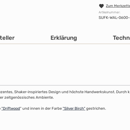
Zum Merkzette
Artikelnummer:
SUFK-WAL-0600-
teller
Erklärung
Techn
dezentes, Shaker-inspiriertes Design und höchste Handwerkskunst. Durch klar
 oder zeitgenössisches Ambiente.
e
"
Driftwood
" und innen in der Farbe
"Silver Birch"
gestrichen.