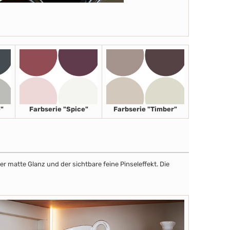
"
Farbserie "Spice"
Farbserie "Timber"
r matte Glanz und der sichtbare feine Pinseleffekt. Die