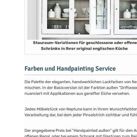
Stauraum-Variationen für geschlossene oder offene
Schränke in Ihrer original englischen Küche
Farben und Handpainting Service
Die Palette der eleganten, handwerklichen Lackfarben von Ne
mischen. In der Basisversion ist der Farbton außen "Driftwood
nuanciert mit Applikationen aus gereifter Eiche versehen.
Jedes Möbelstück von Neptune kann in Ihrem Wunschfarbton au
Verarbeitung dar, bei dem jeder Pinselstrich sichtbar und füh
Der angegebene Preis bei "Handpainted außen" gilt für den A
offenen Regal, oder bei einem Schrank mit Glastüren zum Beis