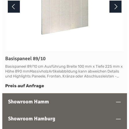
Basispaneel 89/10
Basispaneel 89/10 cm Ausführung Breite 100 mm x Tiefe 225 mm x
Höhe 890 mmMassivholzArtikelabbildung kann abweichen Details
und Highlights Paneele, Fronten, Kränze oder Abschlussleisten -
alles für Ihre LandhauskücheSuffolk - große Vielfalt an Schrank-
Preis auf Anfrage
Modellen mit variablen Ausstattungen und DimensionenNahezu
grenzenlose Möglichkeiten der Individualisierung; vom Handpainted
Service über Griffe bis zu Maßlösungen Farben und Handpainting
Service Die Palette der eleganten, handwerklichen Lackfarben von
Showroom Hamm
Neptune ist so konzipiert, dass sie perfekt harmonisch
zusammenwirken und Sie die Freiheit haben, jede Farbe zu
mischen. Jedes Möbelstück von Neptune kann in Ihrem
Showroom Hamburg
Wunschfarbton aus der Neptune Farbkollektion gestrichen werden -
entdecken Sie Ihre Lieblingsfarbe! Das besondere stellt hierbei die