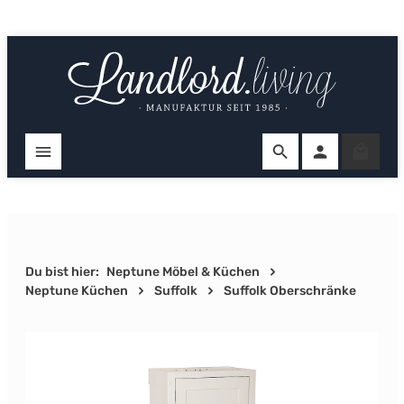
Zum Hauptinhalt springen
Ware
Du bist hier:
Neptune Möbel & Küchen
Neptune Küchen
Suffolk
Suffolk Oberschränke
Bildergalerie überspringen