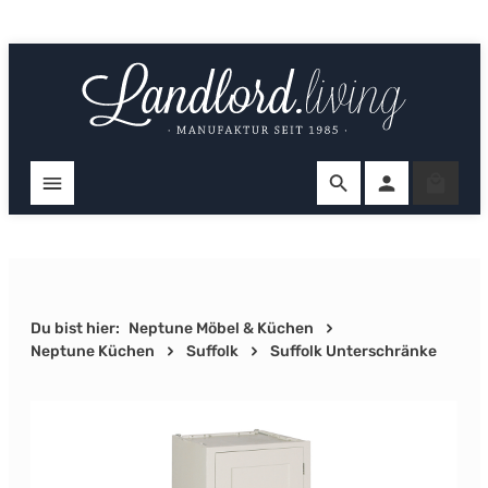
Zum Hauptinhalt springen
Ware
Du bist hier:
Neptune Möbel & Küchen
Neptune Küchen
Suffolk
Suffolk Unterschränke
Bildergalerie überspringen