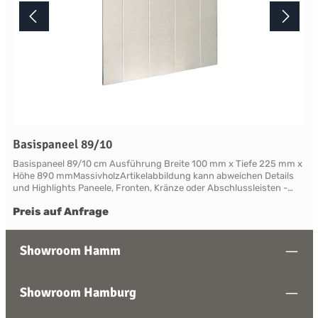
Basispaneel 89/10
Basispaneel 89/10 cm Ausführung Breite 100 mm x Tiefe 225 mm x
Höhe 890 mmMassivholzArtikelabbildung kann abweichen Details
und Highlights Paneele, Fronten, Kränze oder Abschlussleisten -
alles für Ihre LandhauskücheSuffolk - große Vielfalt an Schrank-
Preis auf Anfrage
Modellen mit variablen Ausstattungen und DimensionenNahezu
grenzenlose Möglichkeiten der Individualisierung; vom Handpainted
Service über Griffe bis zu Maßlösungen Farben und Handpainting
Service Die Palette der eleganten, handwerklichen Lackfarben von
Showroom Hamm
Neptune ist so konzipiert, dass sie perfekt harmonisch
zusammenwirken und Sie die Freiheit haben, jede Farbe zu
mischen. Jedes Möbelstück von Neptune kann in Ihrem
Showroom Hamburg
Wunschfarbton aus der Neptune Farbkollektion gestrichen werden -
entdecken Sie Ihre Lieblingsfarbe! Das besondere stellt hierbei die