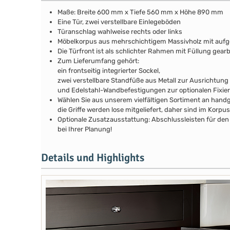
Maße: Breite 600 mm x Tiefe 560 mm x Höhe 890 mm
Eine Tür, zwei verstellbare Einlegeböden
Türanschlag wahlweise rechts oder links
Möbelkorpus aus mehrschichtigem Massivholz mit au
Die Türfront ist als schlichter Rahmen mit Füllung gear
Zum Lieferumfang gehört:
ein frontseitig integrierter Sockel,
zwei verstellbare Standfüße aus Metall zur Ausrichtung
und Edelstahl-Wandbefestigungen zur optionalen Fixie
Wählen Sie aus unserem vielfältigen Sortiment an handg
die Griffe werden lose mitgeliefert, daher sind im Kor
Optionale Zusatzausstattung: Abschlussleisten für den 
bei Ihrer Planung!
Details und Highlights