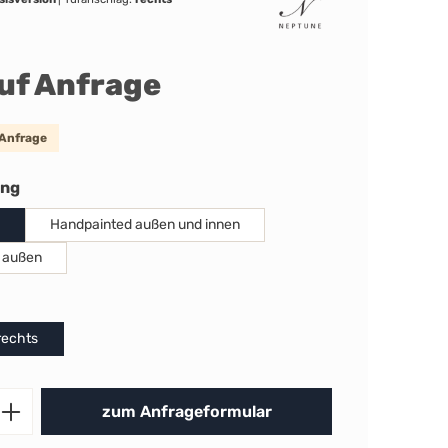
auf Anfrage
 Anfrage
auswählen
ung
Handpainted außen und innen
 außen
uswählen
rechts
Produkt Anzahl: Gib den gewünschten 
zum Anfrageformular