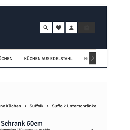
Du hast 0 Produkte auf dem Merkzette
Warenkorb enth
KÜCHEN
KÜCHEN AUS EDELSTAHL
NORDISCHE KÜCHEN
ne Küchen
Suffolk
Suffolk Unterschränke
r Schrank 60cm
sisversion
|
Türanschlag:
rechts