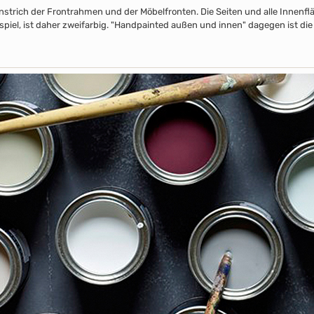
nstrich der Frontrahmen und der Möbelfronten. Die Seiten und alle Innenflä
piel, ist daher zweifarbig. "Handpainted außen und innen" dagegen ist die