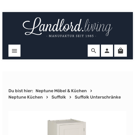
Zum Hauptinhalt springen
Ware
Du bist hier:
Neptune Möbel & Küchen
Neptune Küchen
Suffolk
Suffolk Unterschränke
Bildergalerie überspringen