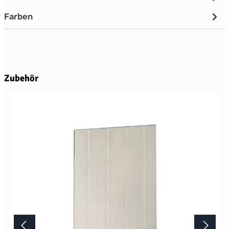
Farben
Produktgalerie überspringen
Zubehör