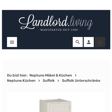
Zum Hauptinhalt springen
Ware
Du bist hier:
Neptune Möbel & Küchen
Neptune Küchen
Suffolk
Suffolk Unterschränke
Bildergalerie überspringen