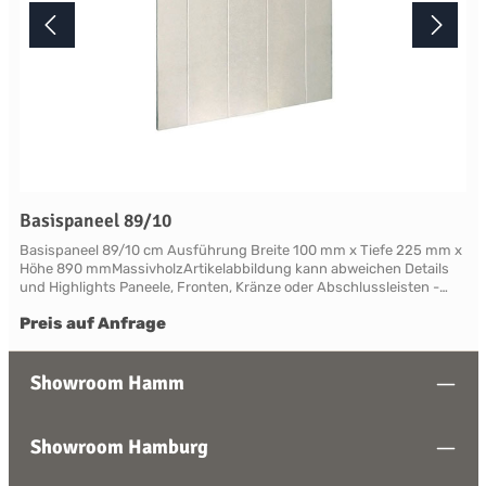
Basispaneel 89/10
Basispaneel 89/10 cm Ausführung Breite 100 mm x Tiefe 225 mm x
Höhe 890 mmMassivholzArtikelabbildung kann abweichen Details
und Highlights Paneele, Fronten, Kränze oder Abschlussleisten -
alles für Ihre LandhauskücheSuffolk - große Vielfalt an Schrank-
Preis auf Anfrage
Modellen mit variablen Ausstattungen und DimensionenNahezu
grenzenlose Möglichkeiten der Individualisierung; vom Handpainted
Service über Griffe bis zu Maßlösungen Farben und Handpainting
Service Die Palette der eleganten, handwerklichen Lackfarben von
Showroom Hamm
Neptune ist so konzipiert, dass sie perfekt harmonisch
zusammenwirken und Sie die Freiheit haben, jede Farbe zu
mischen. Jedes Möbelstück von Neptune kann in Ihrem
Showroom Hamburg
Wunschfarbton aus der Neptune Farbkollektion gestrichen werden -
entdecken Sie Ihre Lieblingsfarbe! Das besondere stellt hierbei die