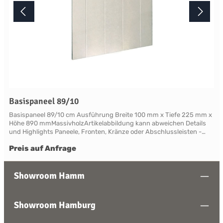
Basispaneel 89/10
Basispaneel 89/10 cm Ausführung Breite 100 mm x Tiefe 225 mm x
Höhe 890 mmMassivholzArtikelabbildung kann abweichen Details
und Highlights Paneele, Fronten, Kränze oder Abschlussleisten -
alles für Ihre LandhauskücheSuffolk - große Vielfalt an Schrank-
Preis auf Anfrage
Modellen mit variablen Ausstattungen und DimensionenNahezu
grenzenlose Möglichkeiten der Individualisierung; vom Handpainted
Service über Griffe bis zu Maßlösungen Farben und Handpainting
Service Die Palette der eleganten, handwerklichen Lackfarben von
Showroom Hamm
Neptune ist so konzipiert, dass sie perfekt harmonisch
zusammenwirken und Sie die Freiheit haben, jede Farbe zu
mischen. Jedes Möbelstück von Neptune kann in Ihrem
Showroom Hamburg
Wunschfarbton aus der Neptune Farbkollektion gestrichen werden -
entdecken Sie Ihre Lieblingsfarbe! Das besondere stellt hierbei die