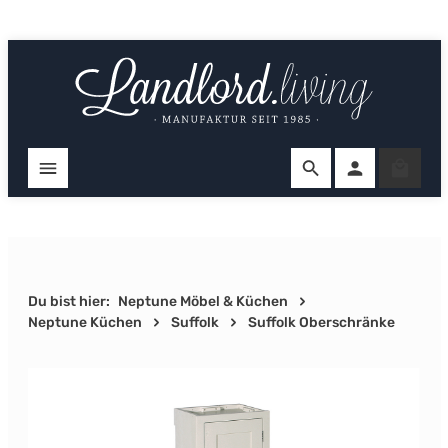
Zum Hauptinhalt springen
Ware
Du bist hier:
Neptune Möbel & Küchen
Neptune Küchen
Suffolk
Suffolk Oberschränke
Bildergalerie überspringen