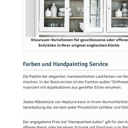
Stauraum-Variationen für geschlossene oder offene
Schränke in Ihrer original englischen Küche
Farben und Handpainting Service
Die Palette der eleganten, handwerklichen Lackfarben von Ne
mischen. In der Basisversion ist der Farbton außen "Driftwood
nuanciert mit Applikationen aus gereifter Eiche versehen.
Jedes Möbelstück von Neptune kann in Ihrem Wunschfarbton au
Verarbeitung dar, bei dem jeder Pinselstrich sichtbar und füh
Der angegebene Preis bei "Handpainted außen" gilt für den A
offenen Regal, oder bei einem Schrank mit Glastüren zum Beis