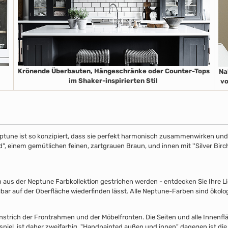
Krönende Überbauten, Hängeschränke oder Counter-Tops
Na
im Shaker-inspirierten Stil
vo
ptune ist so konzipiert, dass sie perfekt harmonisch zusammenwirken und S
", einem gemütlichen feinen, zartgrauen Braun, und innen mit ''Silver Birch
s der Neptune Farbkollektion gestrichen werden - entdecken Sie Ihre Lieb
lbar auf der Oberfläche wiederfinden lässt. Alle Neptune-Farben sind ökolo
nstrich der Frontrahmen und der Möbelfronten. Die Seiten und alle Innenflä
piel, ist daher zweifarbig. "Handpainted außen und innen" dagegen ist die