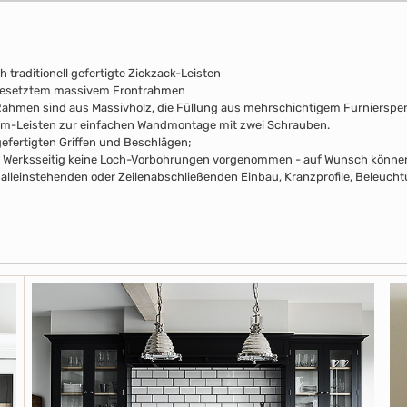
 traditionell gefertigte Zickzack-Leisten
fgesetztem massivem Frontrahmen
e Rahmen sind aus Massivholz, die Füllung aus mehrschichtigem Furniersperr
mm-Leisten zur einfachen Wandmontage mit zwei Schrauben.
efertigten Griffen und Beschlägen;
pus Werksseitig keine Loch-Vorbohrungen vorgenommen - auf Wunsch können 
alleinstehenden oder Zeilenabschließenden Einbau, Kranzprofile, Beleuchtu