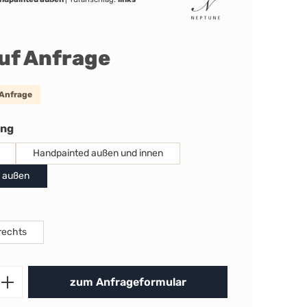
auf Anfrage
 Anfrage
auswählen
ung
Handpainted außen und innen
 außen
uswählen
rechts
Produkt Anzahl: Gib den gewünschten 
zum Anfrageformular