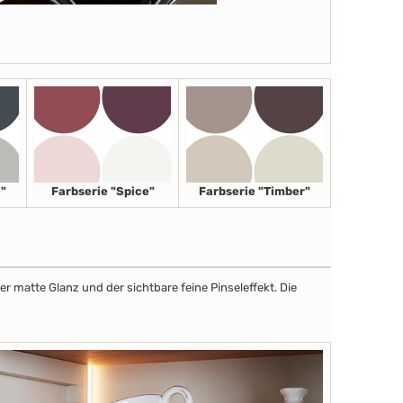
"
Farbserie "Spice"
Farbserie "Timber"
r matte Glanz und der sichtbare feine Pinseleffekt. Die