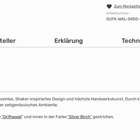
Zum Merkzette
Artikelnummer:
SUFK-WAL-0450-
teller
Erklärung
Techn
dezentes, Shaker-inspiriertes Design und höchste Handwerkskunst. Durch klar
 oder zeitgenössisches Ambiente.
e
"
Driftwood
" und innen in der Farbe
"Silver Birch"
gestrichen.