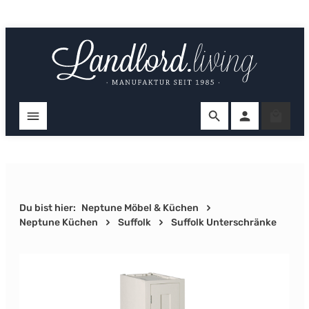
Zum Hauptinhalt springen
Ware
Du bist hier:
Neptune Möbel & Küchen
Neptune Küchen
Suffolk
Suffolk Unterschränke
Bildergalerie überspringen