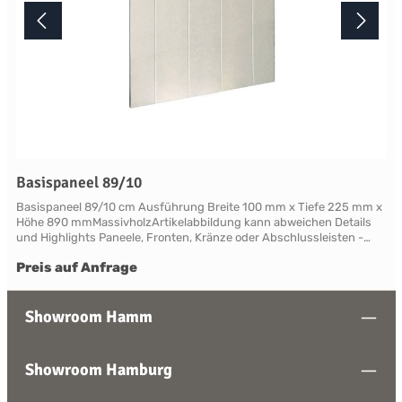
Basispaneel 89/10
Basispaneel 89/10 cm Ausführung Breite 100 mm x Tiefe 225 mm x
Höhe 890 mmMassivholzArtikelabbildung kann abweichen Details
und Highlights Paneele, Fronten, Kränze oder Abschlussleisten -
alles für Ihre LandhauskücheSuffolk - große Vielfalt an Schrank-
Preis auf Anfrage
Modellen mit variablen Ausstattungen und DimensionenNahezu
grenzenlose Möglichkeiten der Individualisierung; vom Handpainted
Service über Griffe bis zu Maßlösungen Farben und Handpainting
Service Die Palette der eleganten, handwerklichen Lackfarben von
Showroom Hamm
Neptune ist so konzipiert, dass sie perfekt harmonisch
zusammenwirken und Sie die Freiheit haben, jede Farbe zu
mischen. Jedes Möbelstück von Neptune kann in Ihrem
Showroom Hamburg
Wunschfarbton aus der Neptune Farbkollektion gestrichen werden -
entdecken Sie Ihre Lieblingsfarbe! Das besondere stellt hierbei die