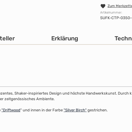
Zum Merkzette
Artikelnummer:
SUFK-CTP-0350-
teller
Erklärung
Techn
dezentes, Shaker-inspiriertes Design und höchste Handwerkskunst. Durch klar
 oder zeitgenössisches Ambiente.
e
"
Driftwood
" und innen in der Farbe
"Silver Birch"
gestrichen.