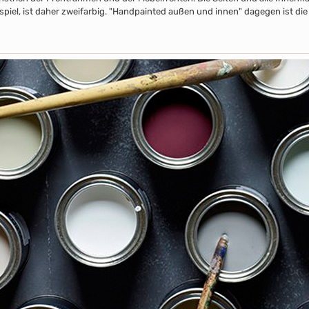
piel, ist daher zweifarbig. "Handpainted außen und innen" dagegen ist die