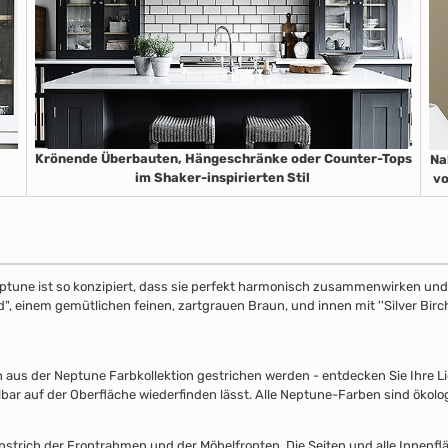
Krönende Überbauten, Hängeschränke oder Counter-Tops
Na
im Shaker-inspirierten Stil
vo
ptune ist so konzipiert, dass sie perfekt harmonisch zusammenwirken und S
", einem gemütlichen feinen, zartgrauen Braun, und innen mit ''Silver Birch
s der Neptune Farbkollektion gestrichen werden - entdecken Sie Ihre Lieb
lbar auf der Oberfläche wiederfinden lässt. Alle Neptune-Farben sind ökolo
nstrich der Frontrahmen und der Möbelfronten. Die Seiten und alle Innenflä