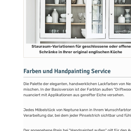
Stauraum-Variationen für geschlossene oder offene
Schränke in Ihrer original englischen Küche
Farben und Handpainting Service
Die Palette der eleganten, handwerklichen Lackfarben von Ne
mischen. In der Basisversion ist der Farbton außen "Driftwood
nuanciert mit Applikationen aus gereifter Eiche versehen.
Jedes Möbelstück von Neptune kann in Ihrem Wunschfarbton au
Verarbeitung dar, bei dem jeder Pinselstrich sichtbar und füh
Der angegebene Preis bei "Handpainted außen" gilt für den A