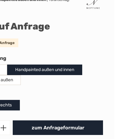
auf Anfrage
 Anfrage
auswählen
ung
Handpainted außen und innen
 außen
uswählen
rechts
Produkt Anzahl: Gib den gewünschten 
zum Anfrageformular