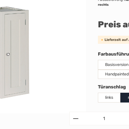
rechts
Preis 
Lieferzeit auf
Farbausführ
Basisversion
Handpainted
a
Türanschlag
links