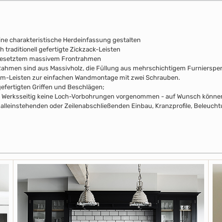
ine charakteristische Herdeinfassung gestalten
 traditionell gefertigte Zickzack-Leisten
fgesetztem massivem Frontrahmen
e Rahmen sind aus Massivholz, die Füllung aus mehrschichtigem Furniersperr
mm-Leisten zur einfachen Wandmontage mit zwei Schrauben.
efertigten Griffen und Beschlägen;
pus Werksseitig keine Loch-Vorbohrungen vorgenommen - auf Wunsch können 
alleinstehenden oder Zeilenabschließenden Einbau, Kranzprofile, Beleuchtu