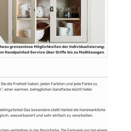
hezu grenzenlose Möglichkeiten der Individualisierung;
m Handpainted Service über Griffe bis zu Maßlösungen
ie die Freiheit haben, jeden Farbton und jede Farbe zu
'', einer warmen, behaglichen Sandfarbe leicht heller
lingsfarbe! Das besondere stellt hierbei die handwerkliche
gisch, wasserbasiert und sehr einfach zu verarbeiten.
chen verbleiben in der Basisfarbe. Die Farbwirkung bei einem