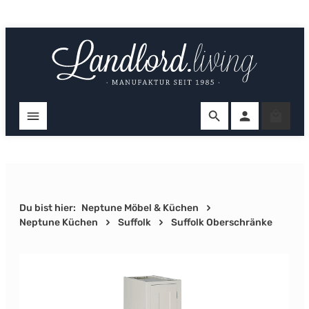
Zum Hauptinhalt springen
Ware
Du bist hier:
Neptune Möbel & Küchen
Neptune Küchen
Suffolk
Suffolk Oberschränke
Bildergalerie überspringen