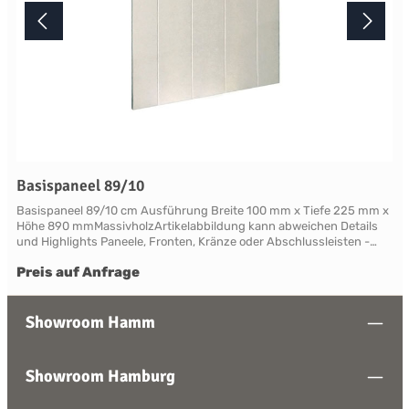
Basispaneel 89/10
Basispaneel 89/10 cm Ausführung Breite 100 mm x Tiefe 225 mm x
Höhe 890 mmMassivholzArtikelabbildung kann abweichen Details
und Highlights Paneele, Fronten, Kränze oder Abschlussleisten -
alles für Ihre LandhauskücheSuffolk - große Vielfalt an Schrank-
Preis auf Anfrage
Modellen mit variablen Ausstattungen und DimensionenNahezu
grenzenlose Möglichkeiten der Individualisierung; vom Handpainted
Service über Griffe bis zu Maßlösungen Farben und Handpainting
Service Die Palette der eleganten, handwerklichen Lackfarben von
Showroom Hamm
Neptune ist so konzipiert, dass sie perfekt harmonisch
zusammenwirken und Sie die Freiheit haben, jede Farbe zu
mischen. Jedes Möbelstück von Neptune kann in Ihrem
Showroom Hamburg
Wunschfarbton aus der Neptune Farbkollektion gestrichen werden -
entdecken Sie Ihre Lieblingsfarbe! Das besondere stellt hierbei die