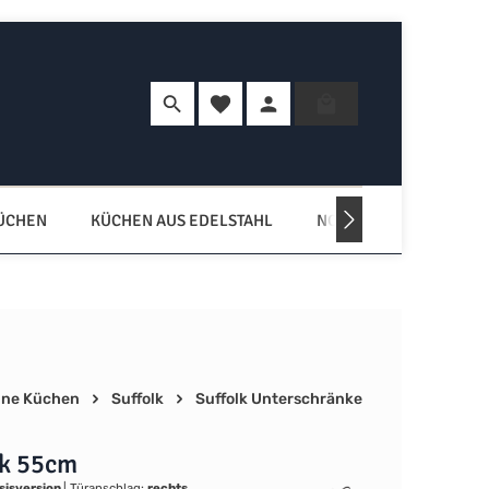
Du hast 0 Produkte auf dem Merkzette
Warenkorb enth
KÜCHEN
KÜCHEN AUS EDELSTAHL
NORDISCHE KÜCHEN
ne Küchen
Suffolk
Suffolk Unterschränke
k 55cm
sisversion
|
Türanschlag:
rechts