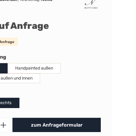
auf Anfrage
 Anfrage
auswählen
ung
Handpainted außen
 außen und innen
uswählen
rechts
Produkt Anzahl: Gib den gewünschten 
zum Anfrageformular