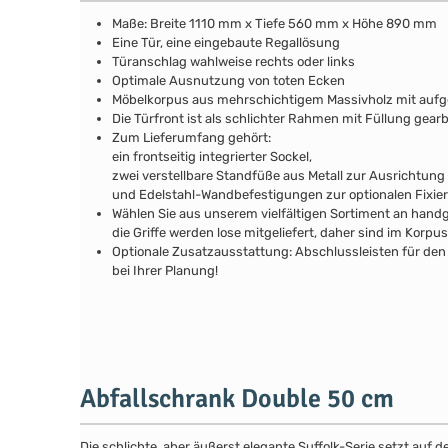
Maße: Breite 1110 mm x Tiefe 560 mm x Höhe 890 mm
Eine Tür, eine eingebaute Regallösung
Türanschlag wahlweise rechts oder links
Optimale Ausnutzung von toten Ecken
Möbelkorpus aus mehrschichtigem Massivholz mit au
Die Türfront ist als schlichter Rahmen mit Füllung gear
Zum Lieferumfang gehört:
ein frontseitig integrierter Sockel,
zwei verstellbare Standfüße aus Metall zur Ausrichtung
und Edelstahl-Wandbefestigungen zur optionalen Fixie
Wählen Sie aus unserem vielfältigen Sortiment an handg
die Griffe werden lose mitgeliefert, daher sind im Kor
Optionale Zusatzausstattung: Abschlussleisten für den 
bei Ihrer Planung!
Abfallschrank Double 50 cm
Die schlichte, aber äußerst elegante Suffolk-Serie setzt auf 