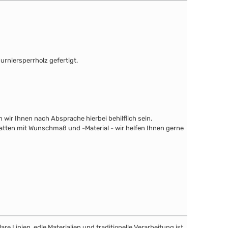
urniersperrholz gefertigt.
wir Ihnen nach Absprache hierbei behilflich sein.
latten mit Wunschmaß und -Material - wir helfen Ihnen gerne
e Linien, edle Materialien und traditionelle Verarbeitung ist