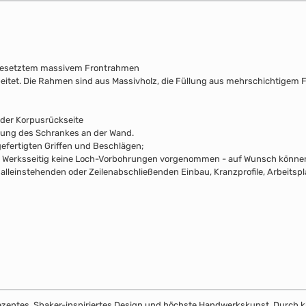
fgesetztem massivem Frontrahmen
beitet. Die Rahmen sind aus Massivholz, die Füllung aus mehrschichtigem F
 der Korpusrückseite
rung des Schrankes an der Wand.
efertigten Griffen und Beschlägen;
pus Werksseitig keine Loch-Vorbohrungen vorgenommen - auf Wunsch können 
alleinstehenden oder Zeilenabschließenden Einbau, Kranzprofile, Arbeitsp
dezentes, Shaker-inspiriertes Design und höchste Handwerkskunst. Durch klar