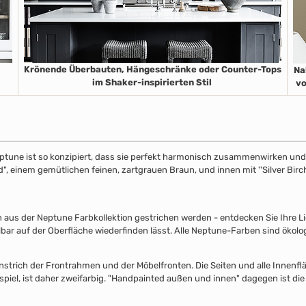
Krönende Überbauten, Hängeschränke oder Counter-Tops
Na
im Shaker-inspirierten Stil
vo
ptune ist so konzipiert, dass sie perfekt harmonisch zusammenwirken und S
", einem gemütlichen feinen, zartgrauen Braun, und innen mit ''Silver Birch
s der Neptune Farbkollektion gestrichen werden - entdecken Sie Ihre Lieb
lbar auf der Oberfläche wiederfinden lässt. Alle Neptune-Farben sind ökolo
nstrich der Frontrahmen und der Möbelfronten. Die Seiten und alle Innenflä
piel, ist daher zweifarbig. "Handpainted außen und innen" dagegen ist die