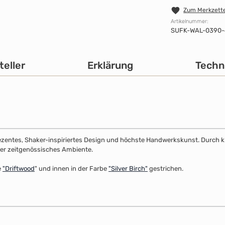
Zum Merkzette
Artikelnummer:
SUFK-WAL-0390
teller
Erklärung
Techn
dezentes, Shaker-inspiriertes Design und höchste Handwerkskunst. Durch klar
 oder zeitgenössisches Ambiente.
e
"
Driftwood
" und innen in der Farbe
"Silver Birch"
gestrichen.