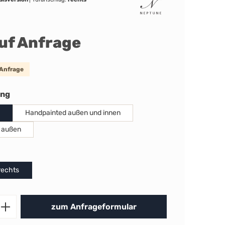
auf Anfrage
 Anfrage
auswählen
ung
Handpainted außen und innen
 außen
uswählen
rechts
Produkt Anzahl: Gib den gewünschten 
zum Anfrageformular