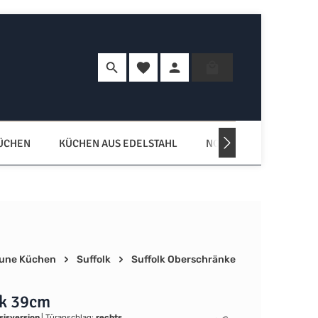
Du hast 0 Produkte auf dem Merkzette
Warenkorb enth
KÜCHEN
KÜCHEN AUS EDELSTAHL
NORDISCHE KÜCHEN
une Küchen
Suffolk
Suffolk Oberschränke
k 39cm
sisversion
|
Türanschlag:
rechts