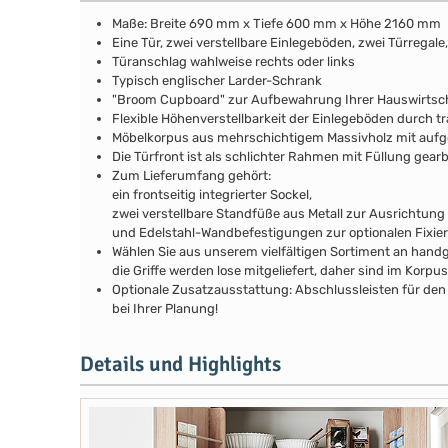
Maße: Breite 690 mm x Tiefe 600 mm x Höhe 2160 mm
Eine Tür, zwei verstellbare Einlegeböden, zwei Türregale
Türanschlag wahlweise rechts oder links
Typisch englischer Larder-Schrank
"Broom Cupboard" zur Aufbewahrung Ihrer Hauswirtsch
Flexible Höhenverstellbarkeit der Einlegeböden durch tra
Möbelkorpus aus mehrschichtigem Massivholz mit au
Die Türfront ist als schlichter Rahmen mit Füllung gear
Zum Lieferumfang gehört:
ein frontseitig integrierter Sockel,
zwei verstellbare Standfüße aus Metall zur Ausrichtung
und Edelstahl-Wandbefestigungen zur optionalen Fixie
Wählen Sie aus unserem vielfältigen Sortiment an handg
die Griffe werden lose mitgeliefert, daher sind im Kor
Optionale Zusatzausstattung: Abschlussleisten für den 
bei Ihrer Planung!
Details und Highlights