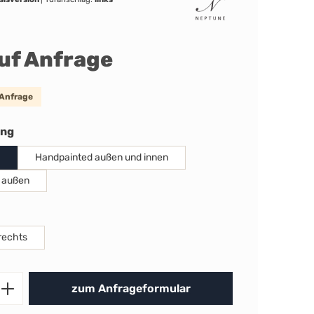
auf Anfrage
 Anfrage
auswählen
ung
Handpainted außen und innen
 außen
uswählen
rechts
Produkt Anzahl: Gib den gewünschten 
zum Anfrageformular