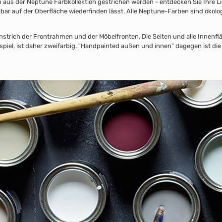
s der Neptune Farbkollektion gestrichen werden - entdecken Sie Ihre Lieb
lbar auf der Oberfläche wiederfinden lässt. Alle Neptune-Farben sind ökolo
nstrich der Frontrahmen und der Möbelfronten. Die Seiten und alle Innenflä
piel, ist daher zweifarbig. "Handpainted außen und innen" dagegen ist die