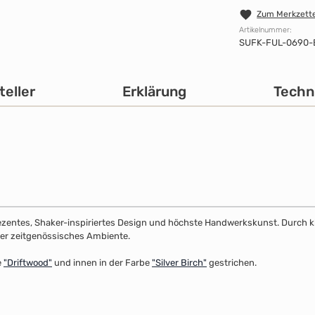
Zum Merkzette
Artikelnummer:
SUFK-FUL-0690-
teller
Erklärung
Techn
dezentes, Shaker-inspiriertes Design und höchste Handwerkskunst. Durch klar
 oder zeitgenössisches Ambiente.
e
"Driftwood"
und innen in der Farbe
"Silver Birch"
gestrichen.