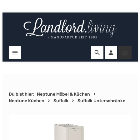
Zum Hauptinhalt springen
Ware
Du bist hier:
Neptune Möbel & Küchen
Neptune Küchen
Suffolk
Suffolk Unterschränke
Bildergalerie überspringen