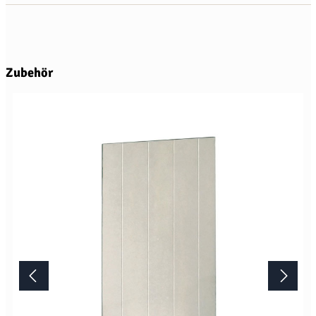
Produktgalerie überspringen
Zubehör