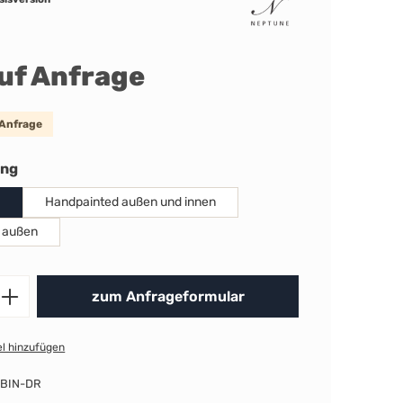
auf Anfrage
 Anfrage
auswählen
ung
Handpainted außen und innen
 außen
Produkt Anzahl: Gib den gewünschten 
zum Anfrageformular
l hinzufügen
BIN-DR