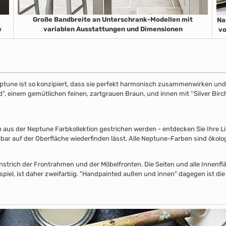
Große Bandbreite an Unterschrank-Modellen mit
Na
e
variablen Ausstattungen und Dimensionen
vo
ptune ist so konzipiert, dass sie perfekt harmonisch zusammenwirken und S
", einem gemütlichen feinen, zartgrauen Braun, und innen mit ''Silver Birch
s der Neptune Farbkollektion gestrichen werden - entdecken Sie Ihre Lieb
lbar auf der Oberfläche wiederfinden lässt. Alle Neptune-Farben sind ökolo
nstrich der Frontrahmen und der Möbelfronten. Die Seiten und alle Innenflä
piel, ist daher zweifarbig. "Handpainted außen und innen" dagegen ist die