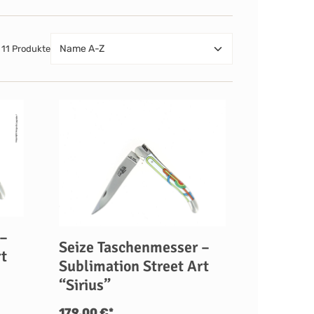
11 Produkte
 –
Seize Taschenmesser –
rt
Sublimation Street Art
“Sirius”
179,00 €*