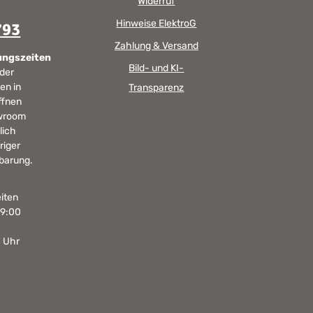
Widerruf
Hinweise ElektroG
793
Zahlung & Versand
ungszeiten
Bild- und KI-
 der
en in
Transparenz
ffnen
wroom
lich
riger
barung.
iten
19:00
0 Uhr