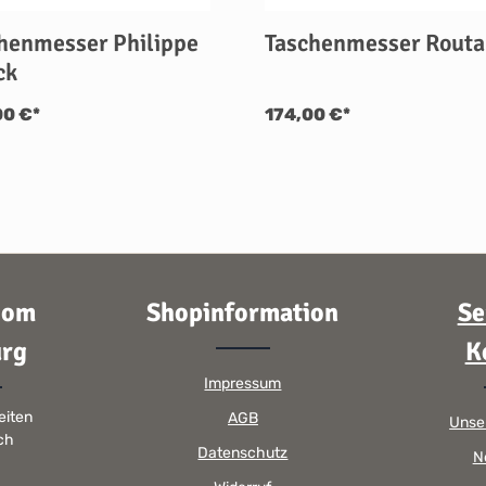
henmesser Philippe
Taschenmesser Routa
ck
00 €*
174,00 €*
oom
Shopinformation
Se
rg
K
Impressum
eiten
AGB
Unse
sch
Datenschutz
N