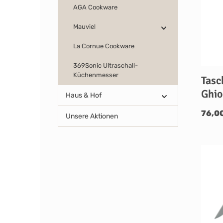
AGA Cookware
Mauviel
La Cornue Cookware
369Sonic Ultraschall-
Küchenmesser
Tasc
Ghio
Haus & Hof
76,0
Unsere Aktionen