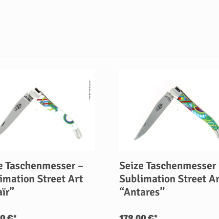
e Taschenmesser –
Seize Taschenmesser
imation Street Art
Sublimation Street A
aïr”
“Antares”
0 €*
179,00 €*