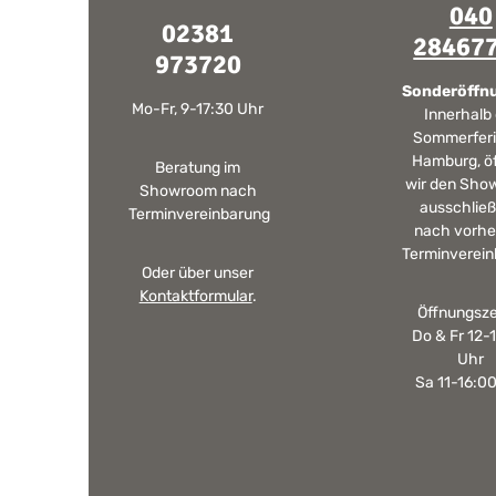
040
02381
28467
973720
Sonderöffn
Mo-Fr, 9-17:30 Uhr
Innerhalb
Sommerferi
Hamburg, ö
Beratung im
wir den Sho
Showroom nach
ausschließ
Terminvereinbarung
nach vorhe
Terminverein
Oder über unser
Kontaktformular
.
Öffnungsze
Do & Fr 12-
Uhr
Sa 11-16:0