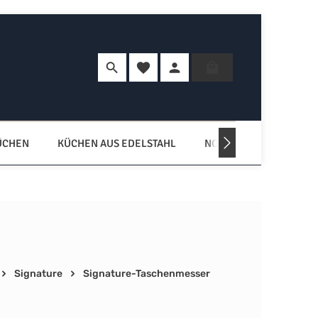
Du hast 0 Produkte auf dem Merkzette
Warenkorb enth
ÜCHEN
KÜCHEN AUS EDELSTAHL
NORDISCHE KÜCHEN
Signature
Signature-Taschenmesser