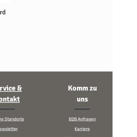
rd
rvice &
Komm zu
ontakt
uns
re Standorte
B2B Anfragen
ewsletter
Karriere