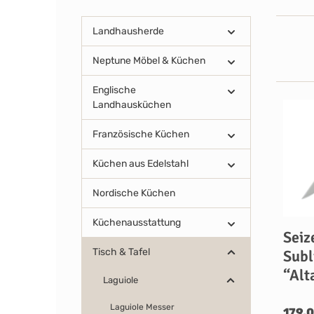
Landhausherde
Neptune Möbel & Küchen
Englische
Landhausküchen
Französische Küchen
Küchen aus Edelstahl
Nordische Küchen
Küchenausstattung
Seiz
Tisch & Tafel
Subl
“Alt
Laguiole
Laguiole Messer
179,0