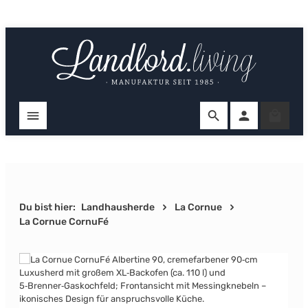
Zum Hauptinhalt springen
Ware
Du bist hier:
Landhausherde
La Cornue
La Cornue CornuFé
Bildergalerie überspringen