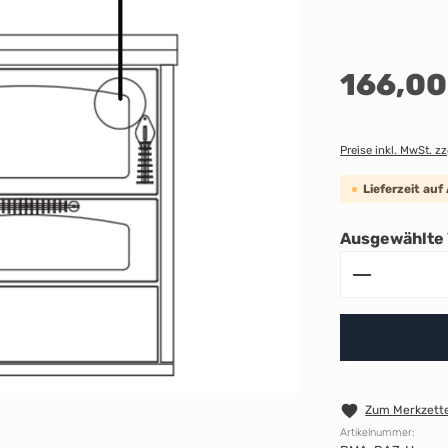
Regulärer Preis:
166,00
Preise inkl. MwSt. z
Lieferzeit auf
Ausgewählte 
Produkt A
Zum Merkzette
Artikelnummer: