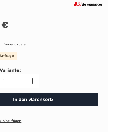
 €
zgl. Versandkosten
 Anfrage
Variante:
nzahl: Gib den gewünschten Wert ein ode
In den Warenkorb
l hinzufügen