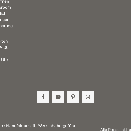
ffnen
wroom
lich
riger
barung.
iten
19:00
0 Uhr
b · Manufaktur seit 1986 · Inhabergeführt
Alle Preise inkl.