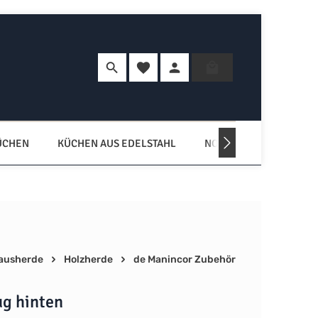
Du hast 0 Produkte auf dem Merkzette
Warenkorb enth
ÜCHEN
KÜCHEN AUS EDELSTAHL
NORDISCHE KÜCHEN
ausherde
Holzherde
de Manincor Zubehör
g hinten