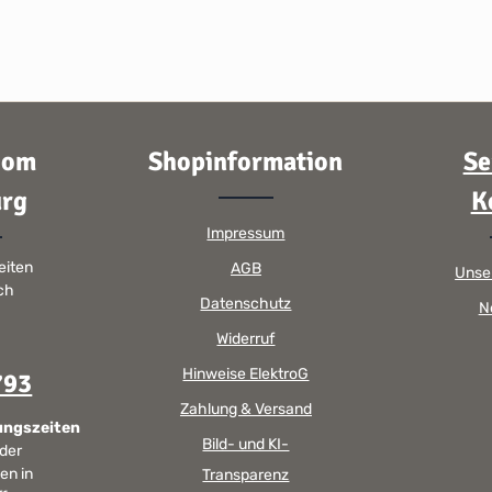
oom
Shopinformation
Se
rg
K
Impressum
eiten
AGB
Unse
sch
Datenschutz
N
Widerruf
Hinweise ElektroG
793
Zahlung & Versand
ungszeiten
Bild- und KI-
 der
en in
Transparenz