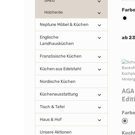
SMEG
Farb
Holzherde
AGA B
Neptune Möbel & Küchen
Englische
ab 2
Landhausküchen
Französische Küchen
Küchen aus Edelstahl
Nordische Küchen
AGA 
Küchenausstattung
Edit
Tisch & Tafel
Farb
Haus & Hof
AGA B
Koch
Unsere Aktionen