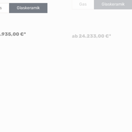
s
Glaskeramik
6.935,00 €*
ab 24.233,00 €*
Er7i 210 Gas
AGA Er7 Series 210
ination Black
Keramik Black Editio
ion
auswählen
Farbe
auswählen
Kochfeld
AGA Black Edition
 Induktion + Gaskochfeld
auswählen
Kochfeld