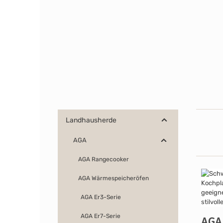
Landhausherde
AGA
AGA Rangecooker
AGA Wärmespeicheröfen
AGA Er3-Serie
AGA Er7-Serie
AGA Er7i