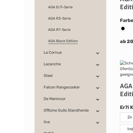
Edit
AGA Er7i-Serie
AGA R3-Serie
Farb
AGA R7-Serie
AGA B
ab 2
AGA Black Edition
La Cornue
Lacanche
Steel
AGA 
Falcon Rangecooker
Edit
De Manincor
Er7i 
Officine Gullo Standherde
2x
Ilve
In