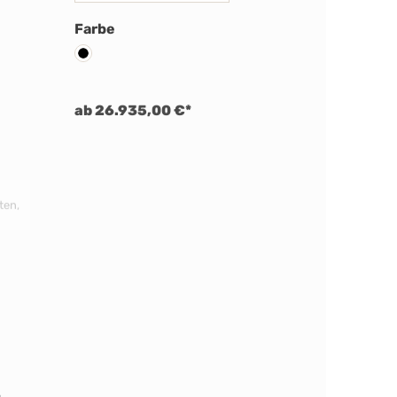
auswählen
Farbe
AGA Black Edition
ab 26.935,00 €*
AGA Er7i 210 Elektro
Black Edition
auswählen
Er7i Kochfeld
2x Induktion + Keramik
Induktion, Warmhalteplatte, Keramik