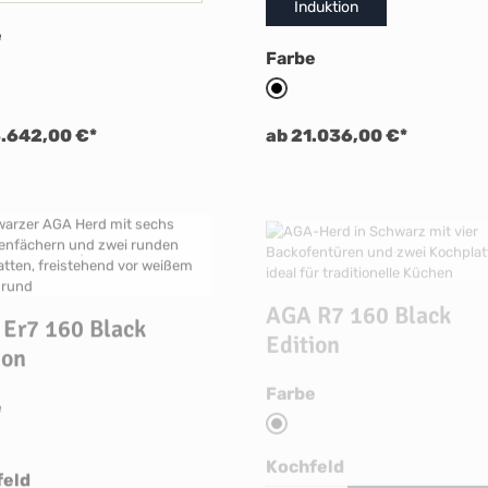
Induktion
auswählen
e
auswählen
Farbe
lack Edition
AGA Black Edition
3.642,00 €*
ab 21.036,00 €*
AGA R7 160 Black
Er7 160 Black
Edition
ion
auswählen
Farbe
auswählen
e
AGA Black Edition
lack Edition
auswählen
Kochfeld
auswählen
feld
Gas
Glaskeramik