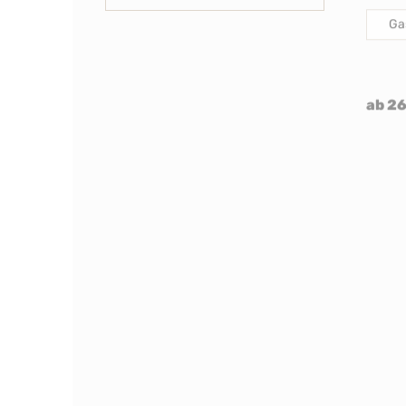
Ga
ab 2
AGA 
Komb
Edit
Er7i 
2x