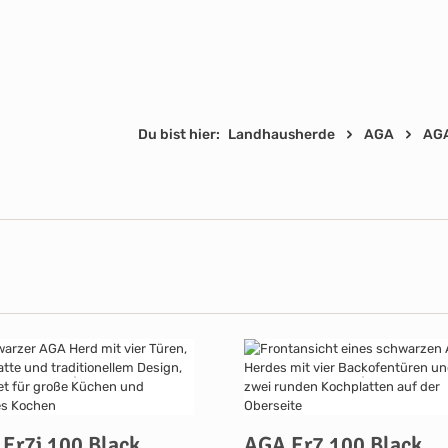
Du bist hier:
Landhausherde
AGA
AGA
 100 Black
AGA Er7 100 Black