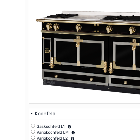
Kochfeld
Gaskochfeld L1
Variokochfeld LM
Variokochfeld L2