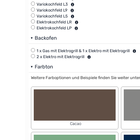
Variokochfeld L3
Variokochfeld L9
Variokochfeld L5
Elektrokochfeld LR
Elektrokochfeld LP
Backofen
1 x Gas mit Elektrogrill & 1 x Elektro mit Elektrogrill
2 x Elektro mit Elektrogrill
Farbton
Weitere Farboptionen und Beispiele finden Sie weiter unten
Cacao