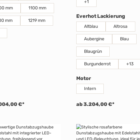
+
1
00 mm
1100 mm
auswä
Everhot Lackierung
00 mm
1219 mm
Altblau
Altrosa
Aubergine
Blau
Blaugrün
Burgunderrot
+
13
auswählen
Motor
Intern
004,00 €*
ab 3.204,00 €*