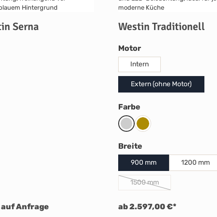
in Serna
Westin Traditionell
auswählen
Motor
Intern
Extern (ohne Motor)
auswählen
Farbe
Edelstahl
RAL-Farbe
auswählen
Breite
900 mm
1200 mm
1500 mm
(Diese Option ist zurzeit n
 auf Anfrage
ab 2.597,00 €*