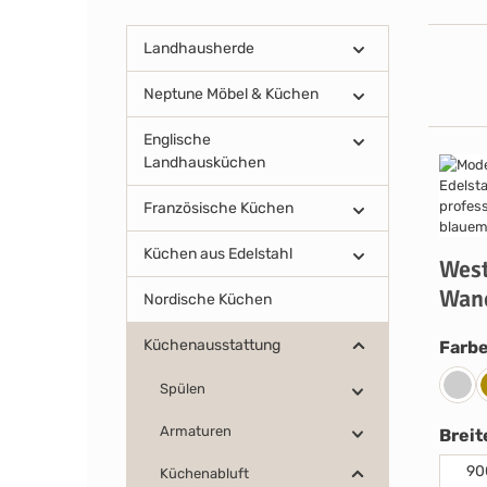
Landhausherde
Neptune Möbel & Küchen
Englische
Landhausküchen
Französische Küchen
Küchen aus Edelstahl
West
Wan
Nordische Küchen
Küchenausstattung
Farb
Spülen
Edel
Armaturen
Breit
90
Küchenabluft