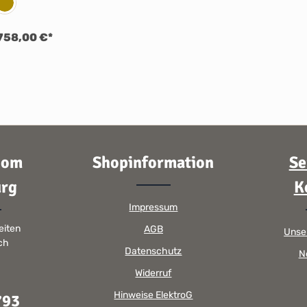
stahl
RAL-Farbe
758,00 €*
oom
Shopinformation
Se
rg
K
Impressum
eiten
AGB
Unse
sch
Datenschutz
N
Widerruf
Hinweise ElektroG
793