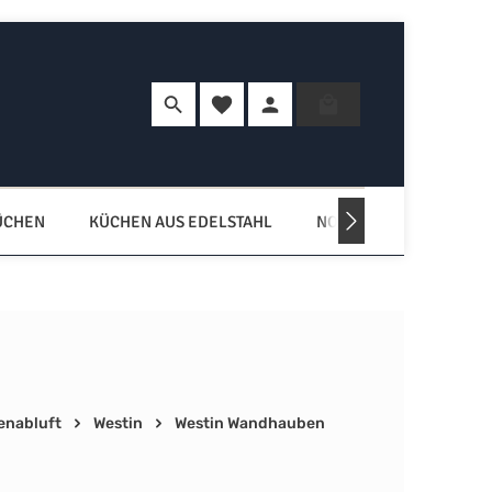
Du hast 0 Produkte auf dem Merkzette
Warenkorb enth
ÜCHEN
KÜCHEN AUS EDELSTAHL
NORDISCHE KÜCHEN
enabluft
Westin
Westin Wandhauben