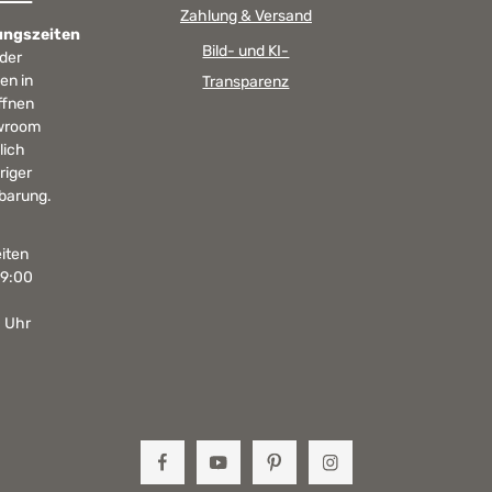
Zahlung & Versand
ungszeiten
Bild- und KI-
 der
en in
Transparenz
ffnen
wroom
lich
riger
barung.
iten
19:00
0 Uhr