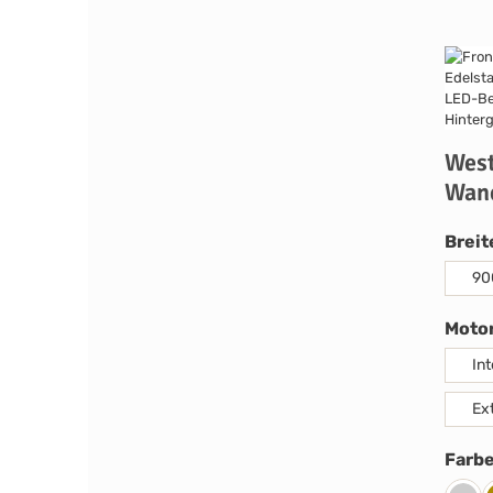
West
Wan
Breit
90
Moto
In
Ex
Farb