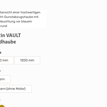
in VAULT
dhaube
auswählen
e
0 mm
1200 mm
auswählen
r
tern
tern (ohne Motor)
auswählen
e