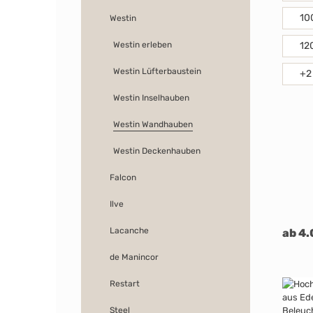
10
Westin
Westin erleben
12
Westin Lüfterbaustein
+
2
Westin Inselhauben
Westin Wandhauben
Westin Deckenhauben
Falcon
Ilve
Lacanche
ab 4.
de Manincor
Restart
Steel