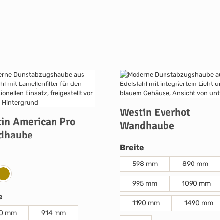
Westin Everhot
in American Pro
Wandhaube
dhaube
auswählen
Breite
auswählen
e
598 mm
890 mm
stahl
RAL-Farbe
995 mm
1090 mm
auswählen
e
1190 mm
1490 mm
0 mm
914 mm