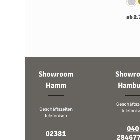
Edel
ab 2.
Showroom
Showr
Hamm
Hambu
Geschäftsz
Geschäftszeiten
telefoni
telefonisch
040
02381
28467