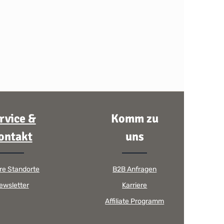
rvice &
Komm zu
ontakt
uns
re Standorte
B2B Anfragen
ewsletter
Karriere
Affiliate Programm