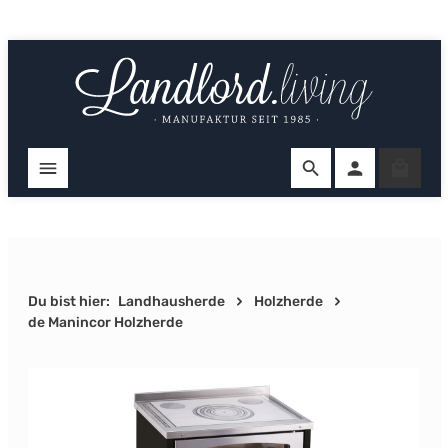
Zum Hauptinhalt springen
Ware
Du bist hier:
Landhausherde
Holzherde
de Manincor Holzherde
Bildergalerie überspringen