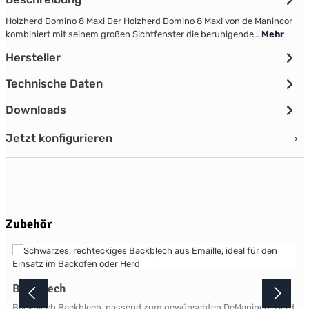
Holzherd Domino 8 Maxi Der Holzherd Domino 8 Maxi von de Manincor
kombiniert mit seinem großen Sichtfenster die beruhigende…
Mehr
Hersteller
Technische Daten
Downloads
Jetzt konfigurieren
Produktgalerie überspringen
Zubehör
Backblech
Backblech Backblech, passend zum gewünschten DeManincor Herd.