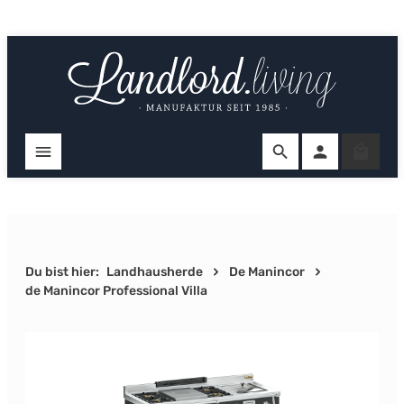
Zum Hauptinhalt springen
Ware
Du bist hier:
Landhausherde
De Manincor
de Manincor Professional Villa
Bildergalerie überspringen