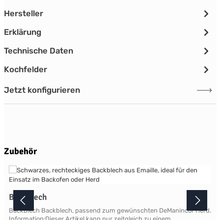
Hersteller
Erklärung
Technische Daten
Kochfelder
Jetzt konfigurieren
Produktgalerie überspringen
Zubehör
Backblech
Backblech Backblech, passend zum gewünschten DeManincor Herd.
Information:Dieser Artikel kann nur zeitgleich zu einem