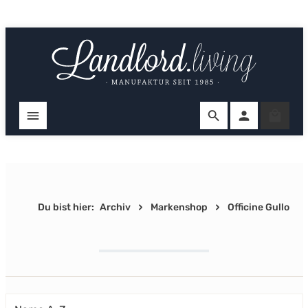
Zum Hauptinhalt springen
Ware
Du bist hier:
Archiv
Markenshop
Officine Gullo