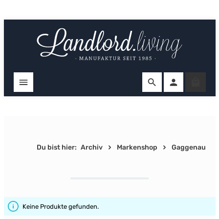
Zum Hauptinhalt springen
Ware
Du bist hier:
Archiv
Markenshop
Gaggenau
Keine Produkte gefunden.