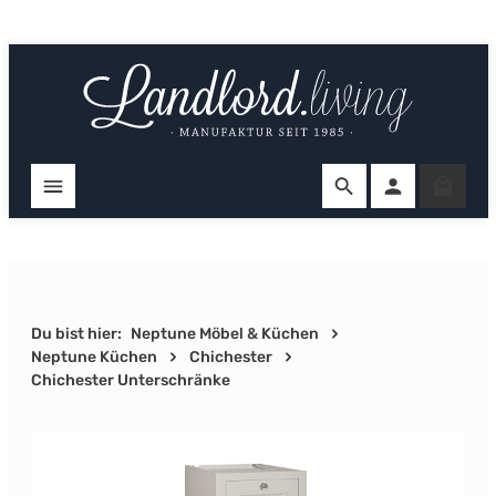
Zum Hauptinhalt springen
Ware
Du bist hier:
Neptune Möbel & Küchen
Neptune Küchen
Chichester
Chichester Unterschränke
Bildergalerie überspringen