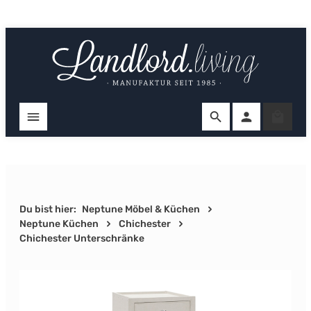
Zum Hauptinhalt springen
Ware
Du bist hier:
Neptune Möbel & Küchen
Neptune Küchen
Chichester
Chichester Unterschränke
Bildergalerie überspringen