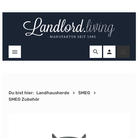
Zum Hauptinhalt springen
Ware
Du bist hier:
Landhausherde
SMEG
SMEG Zubehör
Bildergalerie überspringen