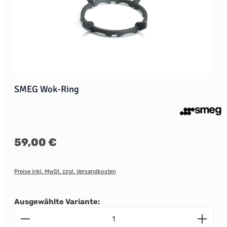
SMEG Wok-Ring
Regulärer Preis:
59,00 €
Preise inkl. MwSt. zzgl. Versandkosten
Ausgewählte Variante:
Produkt Anzahl: Gib den gewünschten Wert ein od