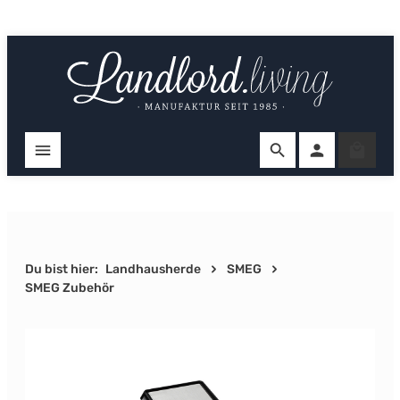
Zum Hauptinhalt springen
Ware
Du bist hier:
Landhausherde
SMEG
SMEG Zubehör
Bildergalerie überspringen