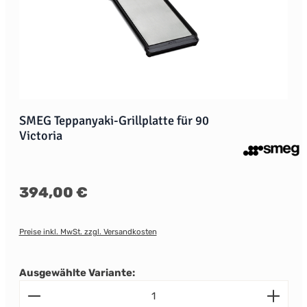
SMEG Teppanyaki-Grillplatte für 90
Victoria
Regulärer Preis:
394,00 €
Preise inkl. MwSt. zzgl. Versandkosten
Ausgewählte Variante:
Produkt Anzahl: Gib den gewünschten Wert ein od