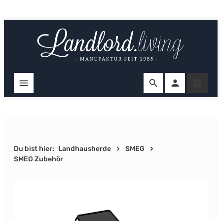
Zum Hauptinhalt springen
Ware
Du bist hier:
Landhausherde
SMEG
SMEG Zubehör
Bildergalerie überspringen