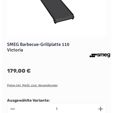
SMEG Barbecue-Grillplatte 110
Victoria
Regulärer Preis:
179,00 €
Preise inkl. MwSt. zzgl. Versandkosten
Ausgewählte Variante:
Produkt Anzahl: Gib den gewünschten Wert ein od