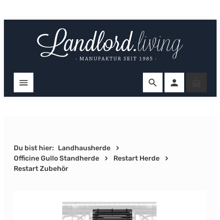
Zum Hauptinhalt springen
Ware
Du bist hier:
Landhausherde
Officine Gullo Standherde
Restart Herde
Restart Zubehör
Bildergalerie überspringen