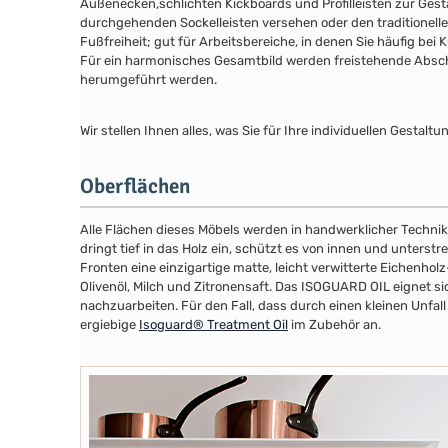
Außenecken,schlichten Kickboards und Profilleisten zur Gesta
durchgehenden Sockelleisten versehen oder den traditionelle
Fußfreiheit; gut für Arbeitsbereiche, in denen Sie häufig bei
Für ein harmonisches Gesamtbild werden freistehende Abschl
herumgeführt werden.
Wir stellen Ihnen alles, was Sie für Ihre individuellen Gesta
Oberflächen
Alle Flächen dieses Möbels werden in handwerklicher Technik
dringt tief in das Holz ein, schützt es von innen und unterstr
Fronten eine einzigartige matte, leicht verwitterte Eichenhol
Olivenöl, Milch und Zitronensaft. Das ISOGUARD OIL eignet s
nachzuarbeiten. Für den Fall, dass durch einen kleinen Unf
ergiebige
Isoguard® Treatment Oil
im Zubehör an.