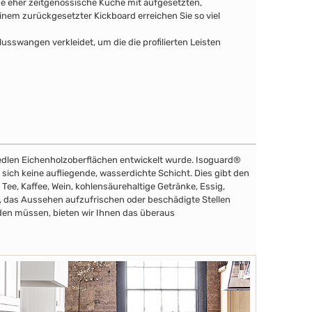
ine eher zeitgenössische Küche mit aufgesetzten,
nem zurückgesetzter Kickboard erreichen Sie so viel
swangen verkleidet, um die die profilierten Leisten
e edlen Eichenholzoberflächen entwickelt wurde. Isoguard®
t sich keine aufliegende, wasserdichte Schicht. Dies gibt den
 Tee, Kaffee, Wein, kohlensäurehaltige Getränke, Essig,
n, das Aussehen aufzufrischen oder beschädigte Stellen
den müssen, bieten wir Ihnen das überaus