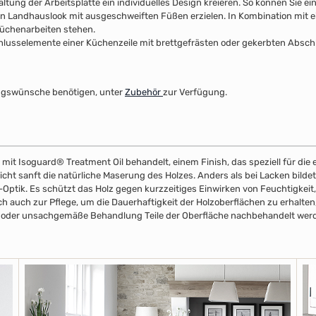
ltung der Arbeitsplatte ein individuelles Design kreieren. So können Sie e
n Landhauslook mit ausgeschweiften Füßen erzielen. In Kombination mit ei
 Küchenarbeiten stehen.
usselemente einer Küchenzeile mit brettgefrästen oder gekerbten Abschlus
ltungswünsche benötigen, unter
Zubehör
zur Verfügung.
 mit Isoguard® Treatment Oil behandelt, einem Finish, das speziell für di
eicht sanft die natürliche Maserung des Holzes. Anders als bei Lacken bilde
z-Optik. Es schützt das Holz gegen kurzzeitiges Einwirken von Feuchtigkeit,
ich auch zur Pflege, um die Dauerhaftigkeit der Holzoberflächen zu erhalte
all oder unsachgemäße Behandlung Teile der Oberfläche nachbehandelt wer