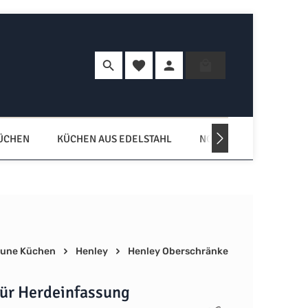
Du hast 0 Produkte auf dem Merkzette
Warenkorb enth
KÜCHEN
KÜCHEN AUS EDELSTAHL
NORDISCHE KÜCHEN
une Küchen
Henley
Henley Oberschränke
für Herdeinfassung