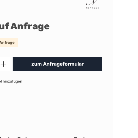
auf Anfrage
 Anfrage
Produkt Anzahl: Gib den gewünschten 
zum Anfrageformular
l hinzufügen