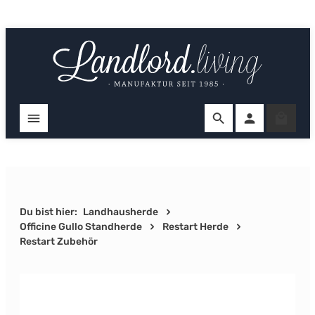
Zum Hauptinhalt springen
Ware
Du bist hier:
Landhausherde
Officine Gullo Standherde
Restart Herde
Restart Zubehör
Bildergalerie überspringen