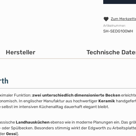
Zum Merkzette
Artikelnummer:
SH-SEDG100WH
Hersteller
Technische Date
rth
aximaler Funktion:
zwei unterschiedlich dimensionierte Becken
erleicht
gonomisch. In englischer Manufaktur aus hochwertiger
Keramik
handgeferti
selbst im intensiven Küchenalltag dauerhaft elegant bleibt.
lassische
Landhausküchen
ebenso wie in moderne Planungen ein. Das größ
s- oder Spülbecken. Besonders stimmig wirkt der Edgworth zu Arbeitsplatte
der
Gessi
).