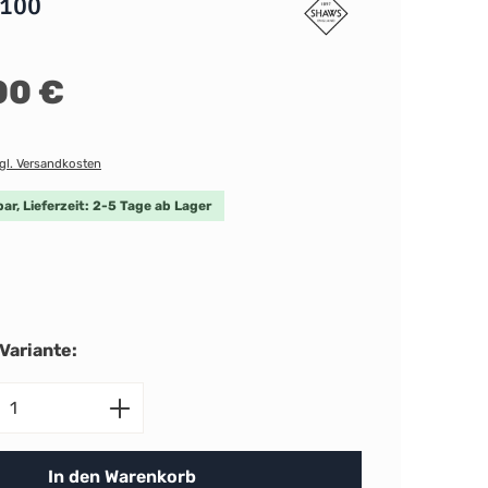
 100
00 €
zgl. Versandkosten
ar, Lieferzeit: 2-5 Tage ab Lager
len
Variante:
nzahl: Gib den gewünschten Wert ein ode
In den Warenkorb