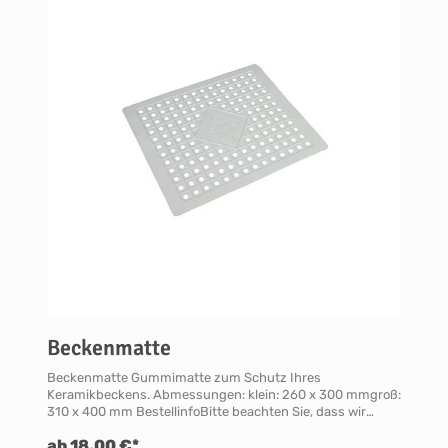
Beckenmatte
Beckenmatte Gummimatte zum Schutz Ihres
Keramikbeckens. Abmessungen: klein: 260 x 300 mmgroß:
310 x 400 mm BestellinfoBitte beachten Sie, dass wir
diesen Artikel ausschließlich in Verbindung mit einer
ab 18,00 €*
Spülsteinbestellung ausliefern.