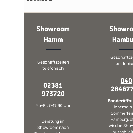
stabiler sowie weniger Anfällig für Kratzer und Rost.
Stilecht bis ins kleinste Detail! Das Ablaufsieb wurde mit
eingelegter Keramik versehen. Für die Modelle Belfast und
Pendle (Ablauf 1,5'') bestellen Sie bitte die Ablaufgarnitur
1,5''! Bestellinfo Bitte beachten Sie, dass wir diesen Artikel
Showroom
Showr
ausschließlich in Verbindung mit einer Spülsteinbestellung
ausliefern.
Hamm
Hambu
Geschäftsz
Geschäftszeiten
telefoni
telefonisch
040
02381
28467
973720
Sonderöffn
Mo-Fr, 9-17:30 Uhr
Innerhalb
Sommerferi
Hamburg, ö
Beratung im
wir den Sho
Showroom nach
ausschließ