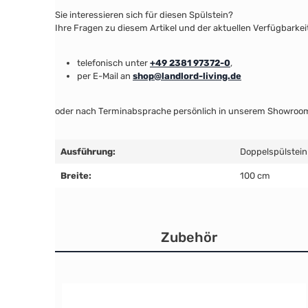
Sie interessieren sich für diesen Spülstein?
Ihre Fragen zu diesem Artikel und der aktuellen Verfügbarke
telefonisch unter
+49 2381 97372-0
,
per E-Mail an
shop@landlord-living.de
oder nach Terminabsprache persönlich in unserem Showroo
Ausführung:
Doppelspülstein
Breite:
100 cm
Zubehör
Produktgalerie überspringen