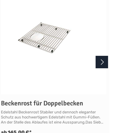
Perr
Dop
Das Pe
die ho
Küchen
Doppel
zuverl
Überla
Ablauf
Ablauf
techni
Küchen
Doppel
Qualit
Beckenrost für Doppelbecken
Gesamt
hochwe
Edelstahl Beckenrost Stabiler und dennoch eleganter
oder l
Schutz aus hochwertigem Edelstahl mit Gummi-Füßen.
von Sh
An der Stelle des Ablaufes ist eine Aussparung.Das Sieb
zwei B
kann entnommen werden, ohne den Rost zuvor zu
Wasser
ab 145,00 €*
ab 2
entfernen. BestellinfoBitte beachten Sie, dass wir diesen