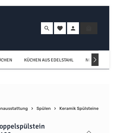
Du hast 0 Produkte auf dem Merkzette
Warenkorb enth
ÜCHEN
KÜCHEN AUS EDELSTAHL
NORDISCHE KÜCHEN
nausstattung
Spülen
Keramik Spülsteine
oppelspülstein