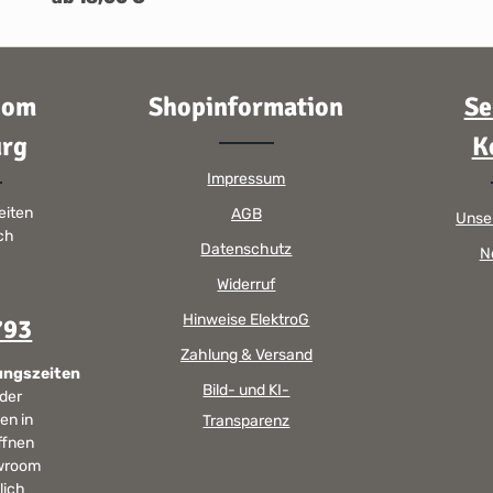
oom
Shopinformation
Se
rg
K
Impressum
eiten
AGB
Unse
sch
Datenschutz
N
Widerruf
Hinweise ElektroG
793
Zahlung & Versand
ungszeiten
Bild- und KI-
 der
en in
Transparenz
ffnen
wroom
lich