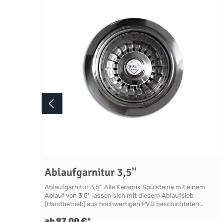
Ablaufgarnitur 3,5''
Ablaufgarnitur 3,5'' Alle Keramik Spülsteine mit einem
Ablauf von 3,5'' lassen sich mit diesem Ablaufsieb
(Handbetrieb) aus hochwertigen PVD beschichteten
Edelstahl ausstatten. Die PVD Beschichtung lässt das
ab 97,00 €*
Edelstahl noch Widerstandsfähiger sein und deutlich