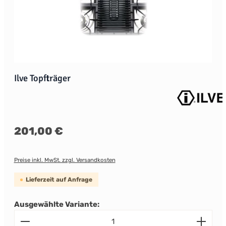
Ilve Topfträger
Regulärer Preis:
201,00 €
Preise inkl. MwSt. zzgl. Versandkosten
Lieferzeit auf Anfrage
Ausgewählte Variante:
Produkt Anzahl: Gib den gewünschten Wert ein od