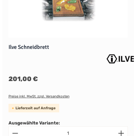
Ilve Schneidbrett
Regulärer Preis:
201,00 €
Preise inkl. MwSt. zzgl. Versandkosten
Lieferzeit auf Anfrage
Ausgewählte Variante:
Produkt Anzahl: Gib den gewünschten Wert ein od