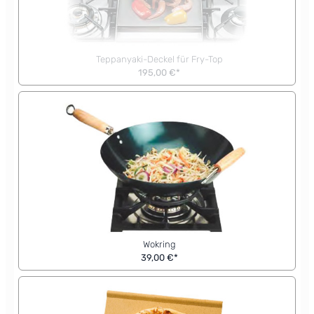
Teppanyaki-Deckel für Fry-Top
195,00 €*
Wokring
39,00 €*